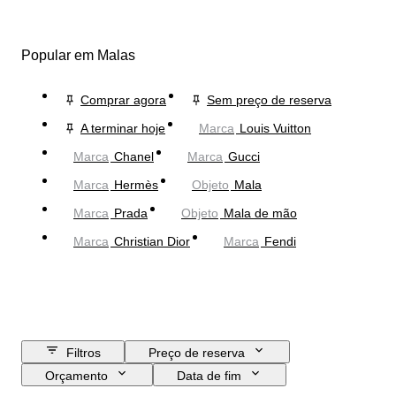
Popular em Malas
Comprar agora
Sem preço de reserva
A terminar hoje
Marca
Louis Vuitton
Marca
Chanel
Marca
Gucci
Marca
Hermès
Objeto
Mala
Marca
Prada
Objeto
Mala de mão
Marca
Christian Dior
Marca
Fendi
Filtros
Preço de reserva
Orçamento
Data de fim