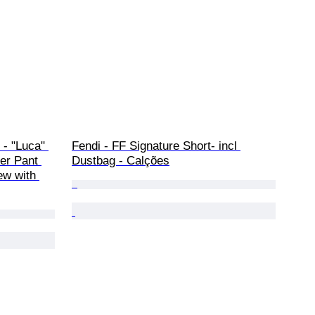
- "Luca" 
Fendi - FF Signature Short- incl 
er Pant 
Dustbag - Calções
ew with 