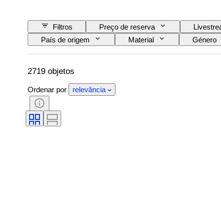
Filtros
Preço de reserva
Livestr
País de origem
Material
Género
Tamanho no artigo
Era
Padrão
2719 objetos
Ordenar por
relevância