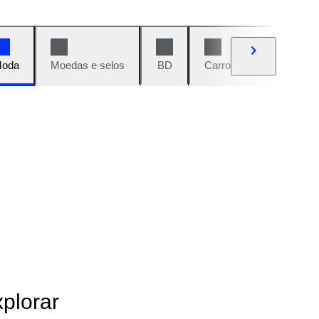
oda
Moedas e selos
BD
Carros e motos
Vi
xplorar