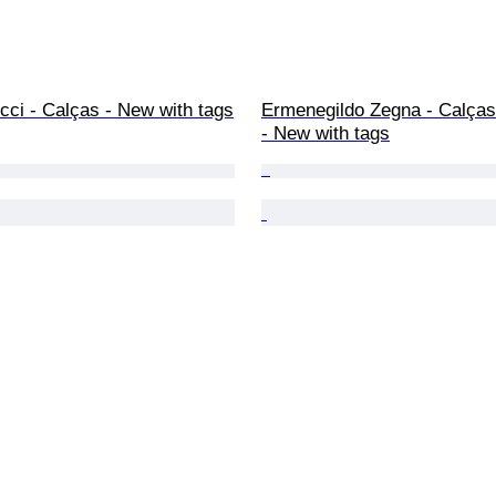
cci - Calças - New with tags
Ermenegildo Zegna - Calças
- New with tags