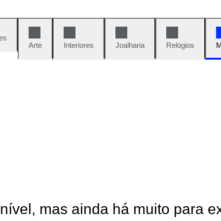
es
Arte
Interiores
Joalharia
Relógios
M
onível, mas ainda há muito para e