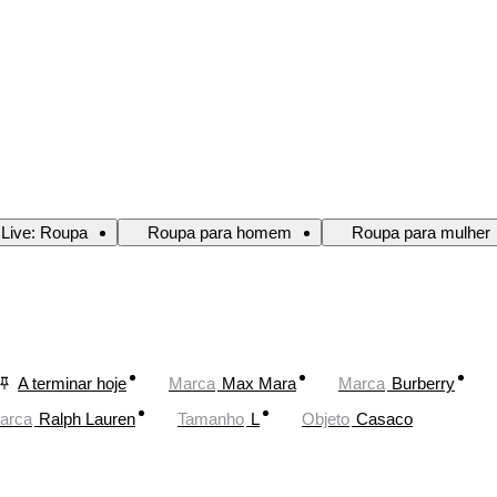
 Live: Roupa
Roupa para homem
Roupa para mulher
A terminar hoje
Marca
Max Mara
Marca
Burberry
arca
Ralph Lauren
Tamanho
L
Objeto
Casaco