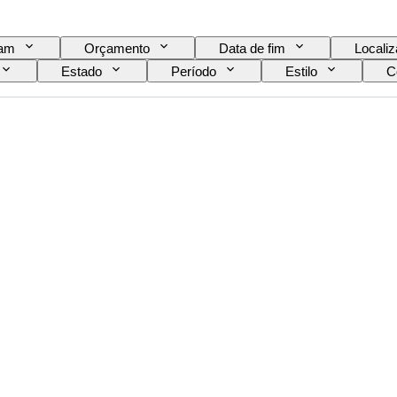
eam
Orçamento
Data de fim
Locali
Estado
Período
Estilo
C
Tamanho do colarinho da camisa
Acessórios inc