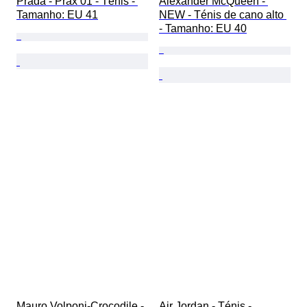
Prada - Prax 01 - Ténis - 
Alexander McQueen - 
Tamanho: EU 41
NEW - Ténis de cano alto 
- Tamanho: EU 40
Mauro Volponi-Crocodile - 
Air Jordan - Ténis - 