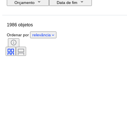
Orçamento
Data de fim
Localização
Marca
Tamanho do sapato
Objeto
1986 objetos
País de origem
Material
Género
Estado
Assinatura
Ordenar por
relevância
Cor
Era
Acessórios incluídos
Padrão
Modelo