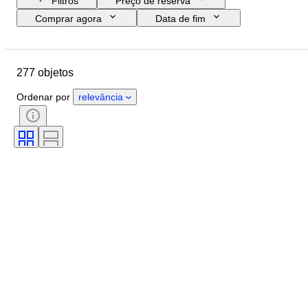
Filtros
Preço de reserva
Comprar agora
Data de fim
Orçamento
Localização
Marca
Objeto
277 objetos
País de origem
Material
Estado
Extras
Período
Ordenar por
relevância
Estilo
Era
Testado e a funcionar.