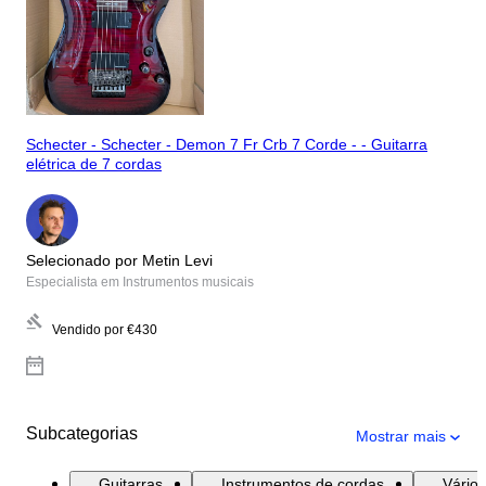
Schecter - Schecter - Demon 7 Fr Crb 7 Corde - - Guitarra
elétrica de 7 cordas
Selecionado por Metin Levi
Especialista em Instrumentos musicais
Vendido por
€430
Subcategorias
Mostrar mais
Guitarras
Instrumentos de cordas
Vários