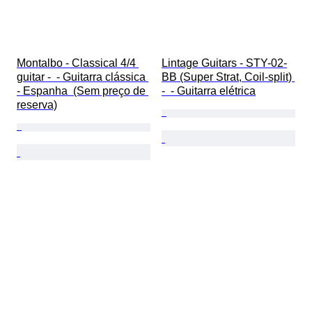
Montalbo - Classical 4/4 
Lintage Guitars - STY-02-
guitar -  - Guitarra clássica 
BB (Super Strat, Coil-split) 
- Espanha  (Sem preço de 
-  - Guitarra elétrica
reserva)