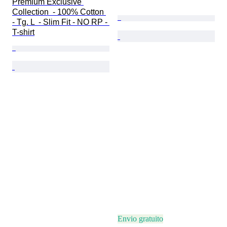
Premium Exclusive 
Collection  - 100% Cotton 
- Tg. L  - Slim Fit - NO RP - 
T-shirt
Envio gratuito