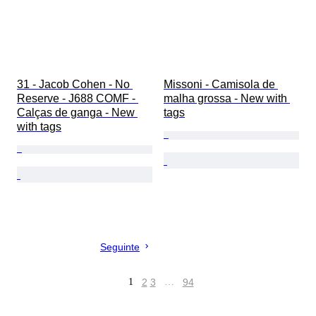
31 - Jacob Cohen - No 
Missoni - Camisola de 
Reserve - J688 COMF - 
malha grossa - New with 
Calças de ganga - New 
tags
with tags
Seguinte
1
2
3
…
94