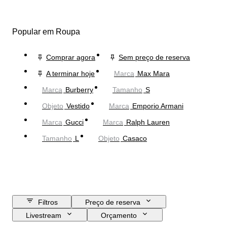
Popular em Roupa
Comprar agora
Sem preço de reserva
A terminar hoje
Marca
Max Mara
Marca
Burberry
Tamanho
S
Objeto
Vestido
Marca
Emporio Armani
Marca
Gucci
Marca
Ralph Lauren
Tamanho
L
Objeto
Casaco
Filtros
Preço de reserva
Livestream
Orçamento