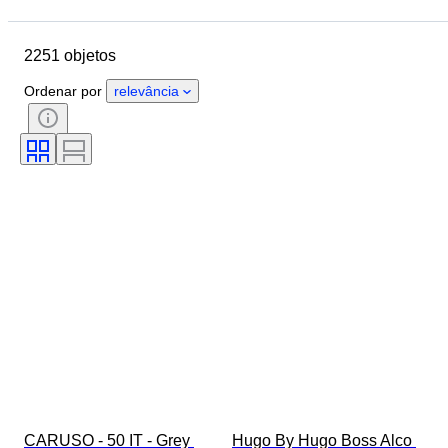
Data de fim
Localização
Marca
Objeto
2251 objetos
País de origem
Material
Género
Estado
Período
Ordenar por
relevância
Estilo
Cor
Tamanho
Tamanho no artigo
Era
Padrão
Tamanho do colarinho da camisa
Acessórios incluídos
Tamanho do sapato
CARUSO - 50 IT - Grey 
Hugo By Hugo Boss Alco 