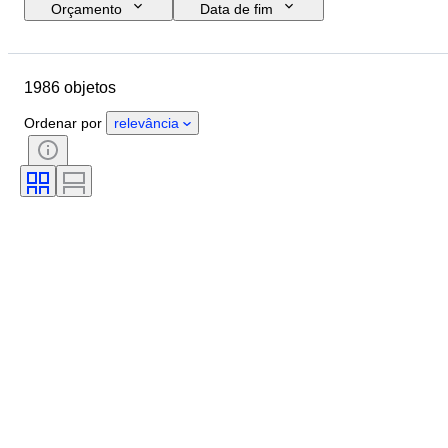
Orçamento
Data de fim
Localização
Marca
Tamanho do sapato
Objeto
1986 objetos
País de origem
Material
Género
Estado
Assinatura
Ordenar por
relevância
Cor
Era
Acessórios incluídos
Padrão
Modelo