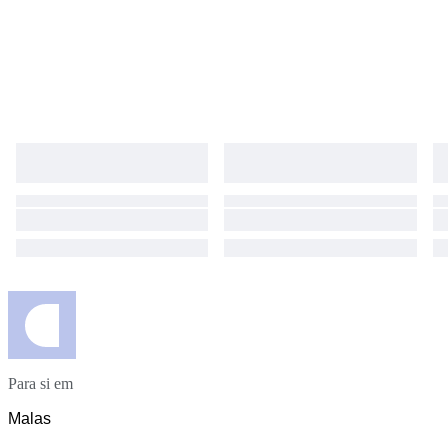
photos/videos if any issue arises We will respond promptly and
professionally ■ Customs & Import Taxes Duties and import VAT may
apply depending on your country These charges are the buyer’s
responsibility ■ Cancellation / Returns If cancelled or returned after
shipment, all shipping costs and taxes will be borne by the buyer
Para si em
Malas