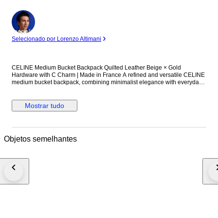
Especialista
Selecionado por Lorenzo Altimani
CELINE Medium Bucket Backpack Quilted Leather Beige × Gold
Hardware with C Charm | Made in France A refined and versatile CELINE
medium bucket backpack, combining minimalist elegance with everyday
practicality. Crafted from quilted leather in a soft beige tone, this piece is
elevated by gold-tone hardware and a delicate C charm, adding a subtle
yet unmistakable touch of luxury. The design balances casual functionality
Mostrar tudo
with sophisticated aesthetics. The bucket-style silhouette offers generous
storage capacity, making it suitable for daily use, travel, or business-
casual settings. Equipped with both exterior and interior zip pockets for
efficient organization. Timeless in design and built with high-quality
Objetos semelhantes
materials, this backpack represents a perfect blend of style, durability, and
long-term value. Authenticity guaranteed – Full refund policy for non-
authentic items Item Details Brand: CELINE Country of Manufacture:
France Material: Leather (Quilted) Color: Beige with Gold Hardware
Serial: S-PB-0159 Style: Medium Bucket Backpack Size: Approx. W24 cm
× H37 cm × D16.5 cm Shoulder strap (max): approx. 70 cm Specifications:
Exterior zip pocket ×1 Interior zip pocket ×1 Please refer to photos for
detailed condition. Shipping, Support & Important Information ■ Shipping
Ships from Japan within 3–7 business days after payment confirmation
Tracking number will be provided Weekday shipping only ■ After-Sales
Support Please contact us within 3 days of delivery via Catawiki with