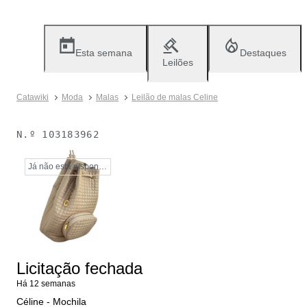
Esta semana
Destaques
Leilões
Catawiki
Moda
Malas
Leilão de malas Celine
N.º
103183962
Já não está disponível
Licitação fechada
Há 12 semanas
Céline - Mochila