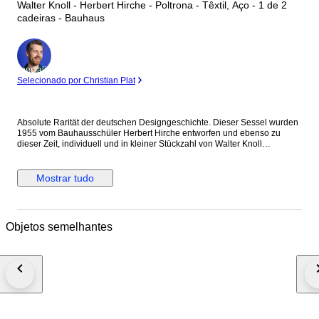
Walter Knoll - Herbert Hirche - Poltrona - Têxtil, Aço - 1 de 2
cadeiras - Bauhaus
Especialista
Selecionado por Christian Plat
Absolute Rarität der deutschen Designgeschichte. Dieser Sessel wurden
1955 vom Bauhausschüler Herbert Hirche entworfen und ebenso zu
dieser Zeit, individuell und in kleiner Stückzahl von Walter Knoll
produziert. Der Sessel wurden lediglich gereinigt (keine Nassreinigung
des Stoffes) und sind somit komplett im Originalzustand. Der Stoff ist nach
wie vor schön weich und weist keine offensichtlichen Schäden auf und
Mostrar tudo
hat die Farbe erstaunlich gut über 70 Jahre hinweg gehalten. Die
Gestelle weisen kleinere Gebrauchsspuren auf, aber kein Rost. Ein
identischer Sessel in Gelb wird in einer separaten Auktion versteigert, der
Versand wird fachgerecht über eine Spedition abgewickelt und könnte
Objetos semelhantes
selbstverständlich kombiniert werden.