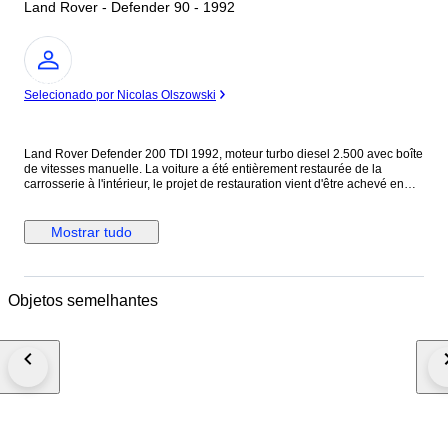
Land Rover - Defender 90 - 1992
Especialista
Selecionado por Nicolas Olszowski
Land Rover Defender 200 TDI 1992, moteur turbo diesel 2.500 avec boîte
de vitesses manuelle. La voiture a été entièrement restaurée de la
carrosserie à l'intérieur, le projet de restauration vient d'être achevé en
juin 2023 en Italie (ancienne CG). La carrosserie et la peinture sont en
excellent état, sans trace de choc ni de rouille. Elle est en très bon état
mécanique, en juin 2023 une révision a été effectuée avec remplacement
Mostrar tudo
de l'huile moteur, du filtre à huile, du filtre à carburant et du filtre à air. La
distribution a été vérifiée mais n'a pas été modifiée. Elle sort de révision
avec facture à l’appui pour passer le contrôle technique et avoir la CG
française. Le tuyau d'échappement a été remplacé par un nouveau. Elle
Objetos semelhantes
ne présente aucun défaut électrique, la mécanique est en ordre à
l'exception d'un léger suintement d'huile au niveau des joints du moteur,
mais cela est très courant pour une voiture de cet âge et de cette taille.
Elle était bleue à l'origine, mais a été repeinte en noir brillant avec des
jantes noires. Extérieurement, le capot a été remplacé par un capot en
fibre de verre provenant du modèle Puma, la calandre a été redessinée et
elle est équipée de phares à DEL entièrement restaurés et d'un passage
de roue arrière. Grilles de protection en amande sur les pare-chocs avant,
grilles de seuil de porte et bas de caisse. Pneus et amortisseurs arrière
neufs. Volant en bois. Un système d'infodivertissement avec un écran de