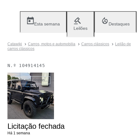
Esta semana
Destaques
Leilões
Catawiki
Carros, motos e automobilia
Carros clássicos
Leilão de
carros clássicos
N.º
104914145
Já não está disponível
Licitação fechada
Há 1 semana