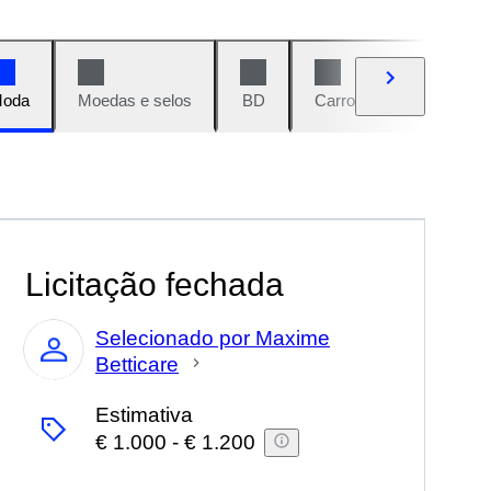
oda
Moedas e selos
BD
Carros e motos
Vi
Licitação fechada
Selecionado por Maxime
Betticare
Especialista
Estimativa
€ 1.000
-
€ 1.200