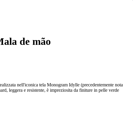
 Mala de mão
izzata nell'iconica tela Monogram Idylle (precedentemente nota
rd, leggera e resistente, è impreziosita da finiture in pelle verde
ziali. Porta indirizzo (tag) in pelle rimovibile con logo stampato a
Ampio scomparto principale foderato in tessuto coordinato.