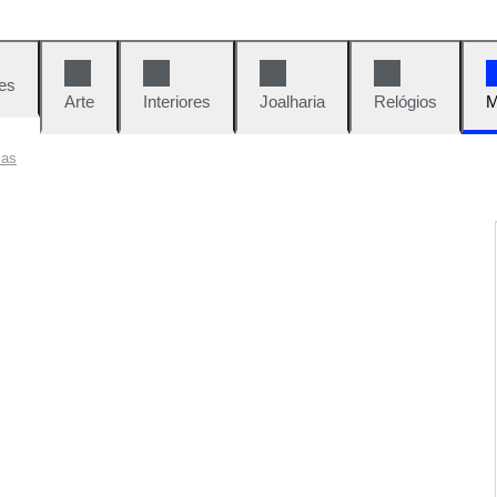
es
Arte
Interiores
Joalharia
Relógios
M
cas