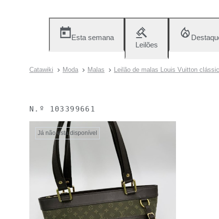
Esta semana
Destaqu
Leilões
Catawiki
Moda
Malas
Leilão de malas Louis Vuitton clássi
N.º
103399661
Já não está disponível