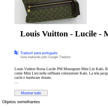
Louis Vuitton - Lucile -
Traduzir para português
Será traduzido pelo Google Tradutor
Louis Vuitton Borsa Lucile PM Monogram Mini Lin Kaki. Real
come Mini Lin) nella raffinata colorazione Kaki. La tela jacqua
cachi e hardware dorato.
Tasca frontale con zip per un accesso rapido agli oggetti essen
caldo. Chiusura superiore con zip per la massima sicurezza. 
Mostrar tudo
Made in France
Objetos semelhantes
Condizioni: Eccellenti, lievi segni di usura sugli angoli
Misure: 29 x 20 x 9,5 cm, luce manico 21 cm