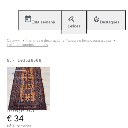
Esta semana
Destaques
Leilões
Catawiki
Interiores e decoração
Tapetes e têxteis para a casa
Leilão de tapetes orientais
N.º
103528508
Vendido
LICITAÇÃO FINAL
€ 34
Há 11 semanas