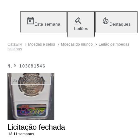
Esta semana
Destaques
Leilões
Catawiki
Moedas e selos
Moedas do mundo
Leilão de moedas
italianas
N.º
103681546
Já não está disponível
Licitação fechada
Há 11 semanas