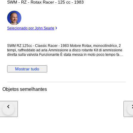
SWM - RZ - Rotax Racer - 125 cc - 1983
Especialista
Selecionado por John Searle
SWM RZ 125cc - Classic Racer - 1983 Motore Rotax, monocilindrico, 2
tempi, raffreddato ad aria Ammissione a disco rotante Kit di ammissione
diretta sulla valvola Funzionante È stata messa in moto poco tempo fa
però va rivista perché ferma da anni se là si vuole utilizzare al meglio
Moto di interesse storico e collezionistico.
Mostrar tudo
Objetos semelhantes