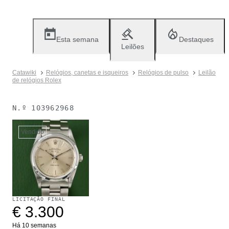
Esta semana
Destaques
Leilões
Catawiki
Relógios, canetas e isqueiros
Relógios de pulso
Leilão
de relógios Rolex
N.º
103962968
Vendido
LICITAÇÃO FINAL
€ 3.300
Há 10 semanas