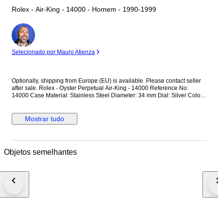
Rolex - Air-King - 14000 - Homem - 1990-1999
Especialista
Selecionado por Mauro Atienza
Optionally, shipping from Europe (EU) is available. Please contact seller
after sale. Rolex - Oyster Perpetual Air-King - 14000 Reference No:
14000 Case Material: Stainless Steel Diameter: 34 mm Dial: Silver Colour
Original Rolex Dial Glass: Scracth Resistant Sapphire (Crystal) glass
Bracelet: Original Stainless Steel Oyster bracelet / Fits up to 17.5-18 cm
wrist approximately Clasp: Hidden Deployment Case Back: Solid
Mostrar tudo
Condition: Worn & Very good condition Movement: Automatic Functions:
Hour, Minute and Second Extras: No Box / No Paper (The box that
appears in the photos is my shooting platform.) **I will use FedEX / Ups
worldwide priority shipping to make sure that the items finds you as soon
Objetos semelhantes
as possible (takes usually 3-5 days *we don't guarantee water resistance
** Receiver responsible with the custom fees