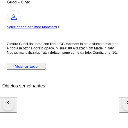
Gucci - Cinto
Especialista
Selecionado por Imee Montbord
Cintura Gucci da uomo con fibbia GG Marmont in pelle sfumata marrone
e fibbia in ottone dorato opaco. Misura: 80 Altezza: 4 cm Made in Italy.
Nuova, mai utilizzata. Tutti i dettagli sono come da foto. Condizione: 10/10
Dotata di cartellino originale. Prezzo di listino: € 450 Cod interno:
409416/GVE0T/80/32/493949 Cod etichetta: 9450818590126 Tutti i nostri
prodotti sono Originali al 100%. Si riceve quanto presente nelle fotografie
Mostrar tudo
allegate. Nessun costo doganale per gli acquirenti UE. Spediamo in tutto
il mondo con corriere espresso tracciato e assicurato con arrivo nelle 24
ore. N.B. Se necessiti di fattura, segnalalo nel momento in cui effettui il
pagamento: inviami un messaggio con la richiesta di fattura!
Objetos semelhantes