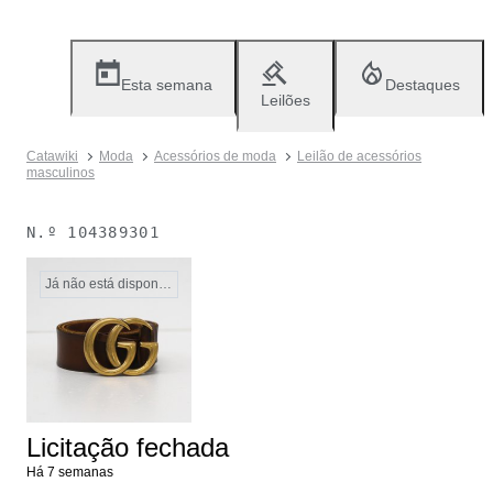
Esta semana
Destaques
Leilões
Catawiki
Moda
Acessórios de moda
Leilão de acessórios
masculinos
N.º
104389301
Já não está disponível
Licitação fechada
Há 7 semanas