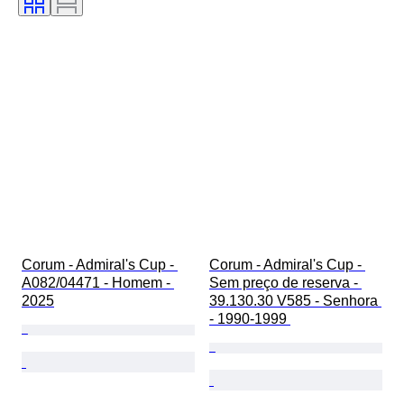
Comprimento da bracelete do relógio
Diâmetro da caixa
Modelo
Corum - Admiral's Cup - 
Corum - Admiral's Cup - 
A082/04471 - Homem - 
Sem preço de reserva - 
2025
39.130.30 V585 - Senhora 
- 1990-1999 