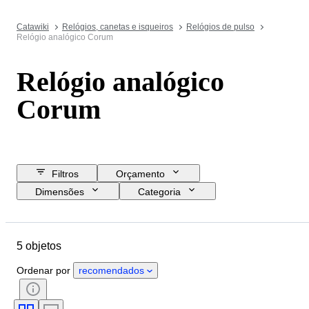
Catawiki
Relógios, canetas e isqueiros
Relógios de pulso
Relógio analógico Corum
Relógio analógico
Corum
Filtros
Orçamento
Dimensões
Categoria
Preço de reserva
Data de fim
Localização
Marca
Objeto
5 objetos
Material
Género
Estado
Período
Cor
Ordenar por
recomendados
Movimento do relógio
Material da bracelete do relógio