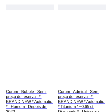
Corum - Bubble - Sem 
Corum - Admiral - Sem 
preço de reserva - * 
preço de reserva - * 
BRAND NEW * Automatic 
BRAND NEW * Automatic 
* - Homem - Depois de 
* Titanium * ~0.65 ct 
2020 
Diamonds * - Unissexo - 