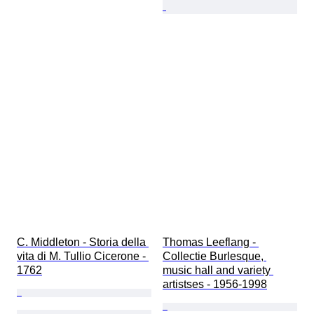
C. Middleton - Storia della 
Thomas Leeflang - 
vita di M. Tullio Cicerone - 
Collectie Burlesque, 
1762
music hall and variety 
artistses - 1956-1998