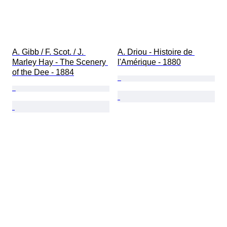
A. Gibb / F. Scot. / J. 
A. Driou - Histoire de 
Marley Hay - The Scenery 
l'Amérique - 1880
of the Dee - 1884