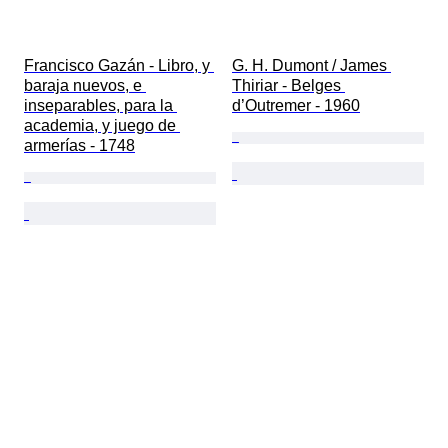
Francisco Gazán - Libro, y 
G. H. Dumont / James 
baraja nuevos, e 
Thiriar - Belges 
inseparables, para la 
d’Outremer - 1960
academia, y juego de 
armerías - 1748