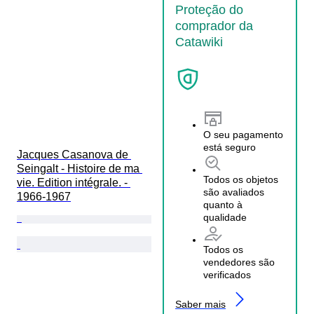
Proteção do
comprador da
Catawiki
O seu pagamento
está seguro
Jacques Casanova de 
Seingalt - Histoire de ma 
Todos os objetos
vie. Edition intégrale. - 
são avaliados
1966-1967
quanto à
qualidade
Todos os
vendedores são
verificados
Saber mais