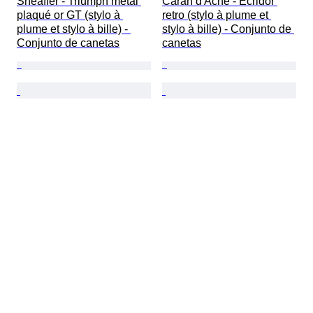
Sheaffer - Triumph métal 
Caran d'Ache - Ecridor 
plaqué or GT (stylo à 
retro (stylo à plume et 
plume et stylo à bille) - 
stylo à bille) - Conjunto de 
Conjunto de canetas
canetas