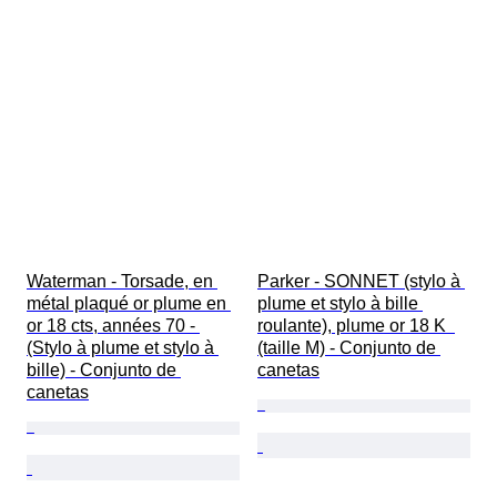
Waterman - Torsade, en 
Parker - SONNET (stylo à 
métal plaqué or plume en 
plume et stylo à bille 
or 18 cts, années 70 - 
roulante), plume or 18 K  
(Stylo à plume et stylo à 
(taille M) - Conjunto de 
bille) - Conjunto de 
canetas
canetas