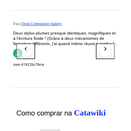
Para
Desk Companion Gallery
Deux stylos-plumes presque identiques, magnifiques et
à l'écriture fluide ! (Grâce à deux mécanismes de
fermeture différents, j'ai quand même réussi à mettre le
bon capuchon sur chaque stylo. 😀)
user-47422bc7fece
Catawiki
Como comprar na