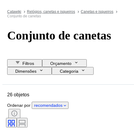
Catawiki
Relógios, canetas e isqueiros
Canetas e isqueiros
Conjunto de canetas
Conjunto de canetas
Filtros
Orçamento
Dimensões
Categoria
Preço de reserva
Data de fim
Localização
Marca
Objeto
26 objetos
País de origem
Material
Estado
Período
Era
Ordenar por
recomendados
Tamanho do aparo: