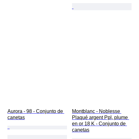
Aurora - 98 - Conjunto de 
Montblanc - Noblesse 
canetas
Plaqué argent Ppl, plume 
en or 18 K - Conjunto de 
canetas