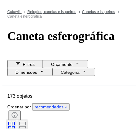
Catawiki
Relógios, canetas e isqueiros
Canetas e isqueiros
Caneta esferográfica
Caneta esferográfica
Filtros
Orçamento
Dimensões
Categoria
Preço de reserva
Data de fim
Localização
Marca
Objeto
173 objetos
País de origem
Material
Estado
Período
Era
Ordenar por
recomendados
Tamanho do aparo:
Modelo