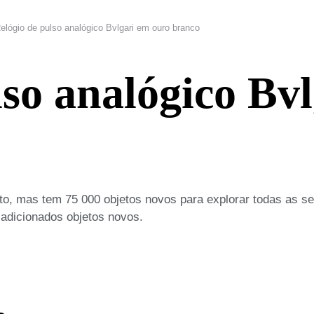
elógio de pulso analógico Bvlgari em ouro branco
lso analógico Bv
o, mas tem 75 000 objetos novos para explorar todas as s
 adicionados objetos novos.