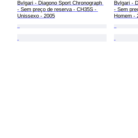
Bvlgari - Diagono Sport Chronograph 
Bvlgari -
- Sem preço de reserva - CH35S - 
- Sem pre
Unissexo - 2005
Homem - 