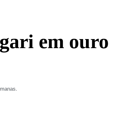
lgari em ouro
emanas.