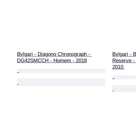
Bvlgari - Diagono Chronograph - 
Bvlgari - 
DG42SMCCH - Homem - 2018
Reserve 
2010 