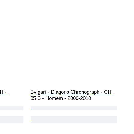
H - 
Bvlgari - Diagono Chronograph - CH 
35 S - Homem - 2000-2010 