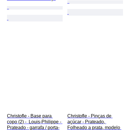
Christofle - Base para 
Christofle - Pinças de 
copo (2) -  Louis-Philippe - 
açúcar - Prateado, 
Prateado - garrafa / porta-
Folheado a prata, modelo 