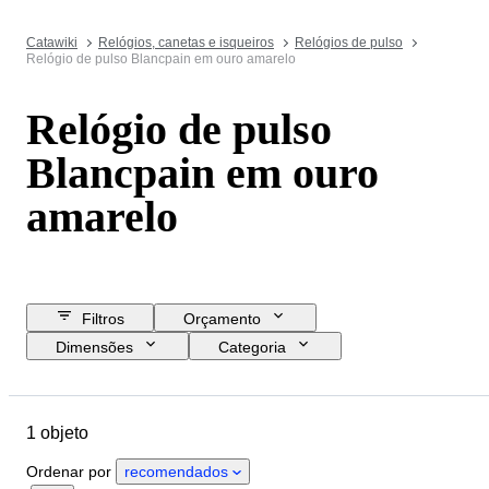
Catawiki
Relógios, canetas e isqueiros
Relógios de pulso
Relógio de pulso Blancpain em ouro amarelo
Relógio de pulso
Blancpain em ouro
amarelo
Filtros
Orçamento
Dimensões
Categoria
Preço de reserva
Data de fim
Localização
Marca
Objeto
1 objeto
Material
Género
Estado
Período
Movimento do relógio
Ordenar por
recomendados
Diâmetro da caixa