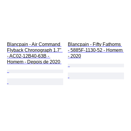
Blancpain - Air Command 
Blancpain - Fifty Fathoms 
Flyback Chronograph 1.7" 
- 5885F-1130-52 - Homem 
- AC02-12B40-63B - 
- 2020
Homem - Depois de 2020 