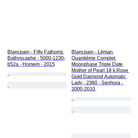
Blancpain - Fifty Fathoms 
Blancpain - Léman 
Bathyscaphe - 5000-1230-
Quantième Complet 
b52a - Homem - 2015
Moonphase Triple Date 
Mother of Pearl 18 k.Rose 
Gold Daimond Automatic 
Lady - 2360 - Senhora - 
2000-2010 