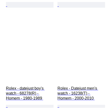
Rolex - datejust boy's 
Rolex - Datejust men's 
watch - 68278(R) - 
watch - 16238(T) - 
Homem - 1980-1989 
Homem - 2000-2010 