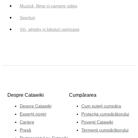
Muzică, filme și camere video
Sporturi
Vin, whisky și băuturi spirtoase
Despre Catawiki
Cumpărarea
Despre Catawiki
Cum puteți cumpăra
Experții noștri
Protecția cumpărătorului
Cariere
Povești Catawiki
Presă
Termenii cumpărătorului
Parteneriatul cu Catawiki