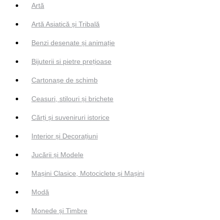
Artă
Artă Asiatică și Tribală
Benzi desenate și animație
Bijuterii si pietre prețioase
Cartonașe de schimb
Ceasuri, stilouri și brichete
Cărți și suveniruri istorice
Interior și Decorațiuni
Jucării și Modele
Mașini Clasice, Motociclete și Mașini
Modă
Monede și Timbre