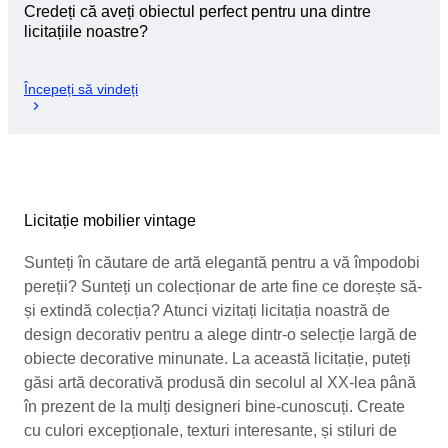
Credeți că aveți obiectul perfect pentru una dintre
licitațiile noastre?
Începeți să vindeți
Licitație mobilier vintage
Sunteți în căutare de artă elegantă pentru a vă împodobi
pereții? Sunteți un colecționar de arte fine ce dorește să-
și extindă colecția? Atunci vizitați licitația noastră de
design decorativ pentru a alege dintr-o selecție largă de
obiecte decorative minunate. La această licitație, puteți
găsi artă decorativă produsă din secolul al XX-lea până
în prezent de la mulți designeri bine-cunoscuți. Create
cu culori excepționale, texturi interesante, și stiluri de