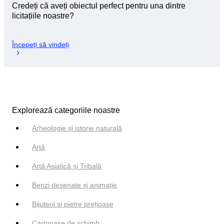
Credeți că aveți obiectul perfect pentru una dintre
licitațiile noastre?
Începeți să vindeți
Explorează categoriile noastre
Arheologie și istorie naturală
Artă
Artă Asiatică și Tribală
Benzi desenate și animație
Bijuterii si pietre prețioase
Cartonașe de schimb