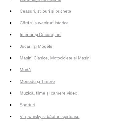
Ceasuri, stilouri și brichete
Cărți și suveniruri istorice
Interior și Decorațiuni
Jucării și Modele
Mașini Clasice, Motociclete și Mașini
Modă
Monede și Timbre
Muzică, filme și camere video
Sporturi
Vin, whisky și băuturi spirtoase