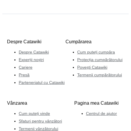
Despre Catawiki
Cumpărarea
Despre Catawiki
Cum puteți cumpăra
Experții noștri
Protecția cumpărătorului
Cariere
Povești Catawiki
Presă
Termenii cumpărătorului
Parteneriatul cu Catawiki
Vânzarea
Pagina mea Catawiki
Cum puteți vinde
Centrul de ajutor
Sfaturi pentru vânzători
Termenii vânzătorului