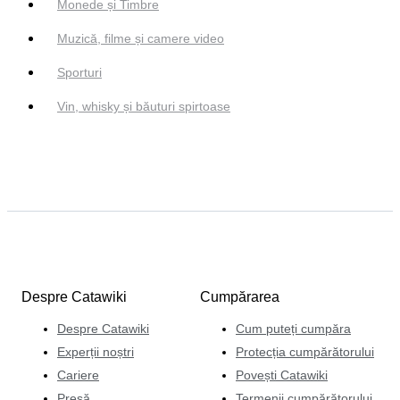
Monede și Timbre
Muzică, filme și camere video
Sporturi
Vin, whisky și băuturi spirtoase
Despre Catawiki
Cumpărarea
Despre Catawiki
Cum puteți cumpăra
Experții noștri
Protecția cumpărătorului
Cariere
Povești Catawiki
Presă
Termenii cumpărătorului