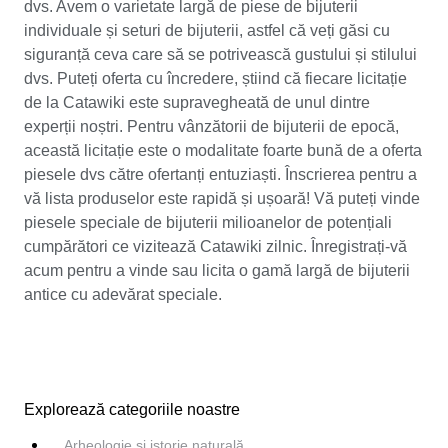
dvs. Avem o varietate largă de piese de bijuterii
individuale și seturi de bijuterii, astfel că veți găsi cu
siguranță ceva care să se potrivească gustului și stilului
dvs. Puteți oferta cu încredere, știind că fiecare licitație
de la Catawiki este supravegheată de unul dintre
experții noștri. Pentru vânzătorii de bijuterii de epocă,
această licitație este o modalitate foarte bună de a oferta
piesele dvs către ofertanți entuziaști. Înscrierea pentru a
vă lista produselor este rapidă și ușoară! Vă puteți vinde
piesele speciale de bijuterii milioanelor de potențiali
cumpărători ce vizitează Catawiki zilnic. Înregistrați-vă
acum pentru a vinde sau licita o gamă largă de bijuterii
antice cu adevărat speciale.
Explorează categoriile noastre
Arheologie și istorie naturală