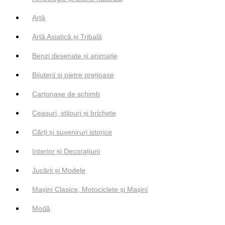
Artă
Artă Asiatică și Tribală
Benzi desenate și animație
Bijuterii si pietre prețioase
Cartonașe de schimb
Ceasuri, stilouri și brichete
Cărți și suveniruri istorice
Interior și Decorațiuni
Jucării și Modele
Mașini Clasice, Motociclete și Mașini
Modă