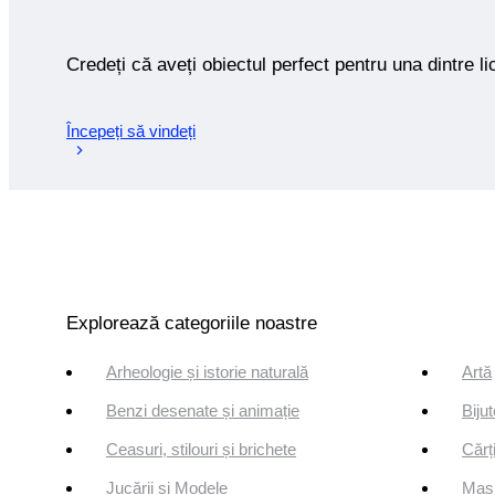
Credeți că aveți obiectul perfect pentru una dintre lic
Începeți să vindeți
Explorează categoriile noastre
Arheologie și istorie naturală
Artă
Benzi desenate și animație
Bijut
Ceasuri, stilouri și brichete
Cărți
Jucării și Modele
Mași