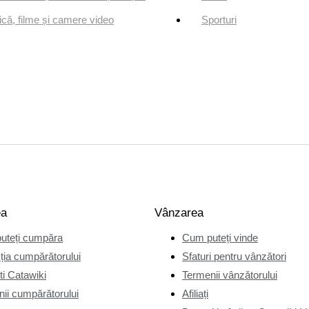
că, filme și camere video
Sporturi
ea
Vânzarea
uteți cumpăra
Cum puteți vinde
ția cumpărătorului
Sfaturi pentru vânzători
i Catawiki
Termenii vânzătorului
ii cumpărătorului
Afiliați