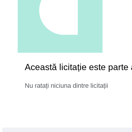
Această licitație este part
Nu ratați niciuna dintre licitații