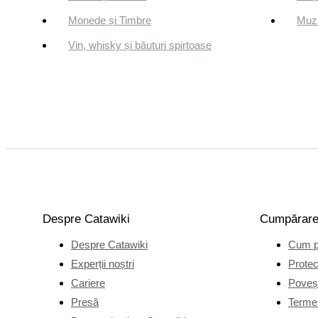
Monede și Timbre
Muzi
Vin, whisky și băuturi spirtoase
Despre Catawiki
Cumpărar
Despre Catawiki
Cum p
Experții noștri
Protec
Cariere
Poveșt
Presă
Termen