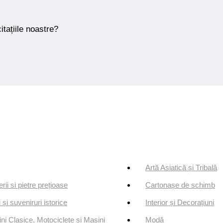
itațiile noastre?
Artă Asiatică și Tribală
erii si pietre prețioase
Cartonașe de schimb
 și suveniruri istorice
Interior și Decorațiuni
ni Clasice, Motociclete și Mașini
Modă