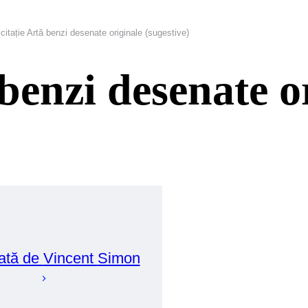
icitație Artă benzi desenate originale (sugestive)
 benzi desenate o
ată de
Vincent
Simon