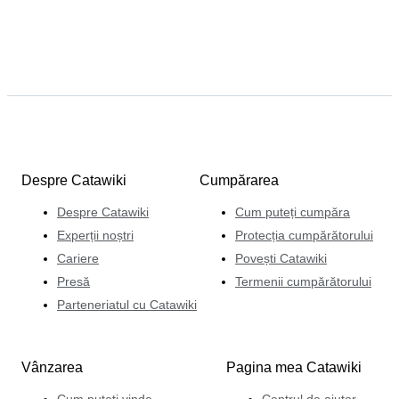
Despre Catawiki
Cumpărarea
Despre Catawiki
Cum puteți cumpăra
Experții noștri
Protecția cumpărătorului
Cariere
Povești Catawiki
Presă
Termenii cumpărătorului
Parteneriatul cu Catawiki
Vânzarea
Pagina mea Catawiki
Cum puteți vinde
Centrul de ajutor