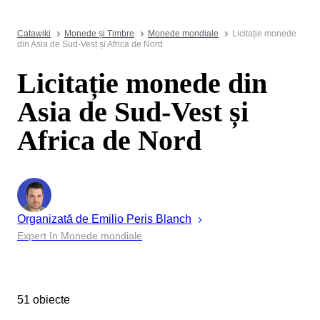
Catawiki
Monede și Timbre
Monede mondiale
Licitație monede
din Asia de Sud-Vest și Africa de Nord
Licitație monede din
Asia de Sud-Vest și
Africa de Nord
Organizată de
Emilio Peris
Blanch
Expert în Monede mondiale
51 obiecte