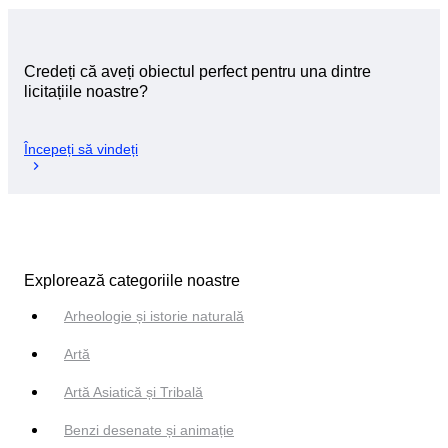
Credeți că aveți obiectul perfect pentru una dintre
licitațiile noastre?
Începeți să vindeți
Explorează categoriile noastre
Arheologie și istorie naturală
Artă
Artă Asiatică și Tribală
Benzi desenate și animație