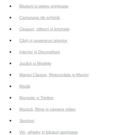
Bijuterii si pietre prețioase
Cartonașe de schimb
Ceasuri, stilouri și brichete
Cărți și suveniruri istorice
Interior și Decorațiuni
Jucării și Modele
Mașini Clasice, Motociclete și Mașini
Modă
Monede și Timbre
Muzică, filme și camere video
Sporturi
Vin, whisky și băuturi spirtoase