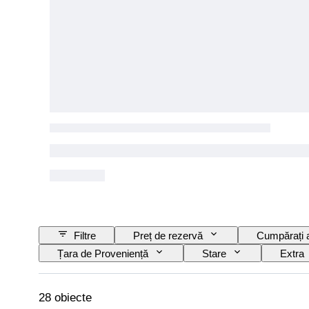
Filtre
Preț de rezervă
Cumpărați
Țara de Proveniență
Stare
Extra
Stare (Mecanică)
Stare (Cadru și Partea de 
Număr complementar
28 obiecte