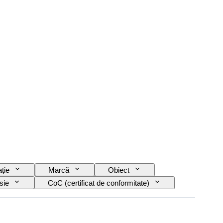
ție
Marcă
Obiect
sie
CoC (certificat de conformitate)
)
Culori complementare