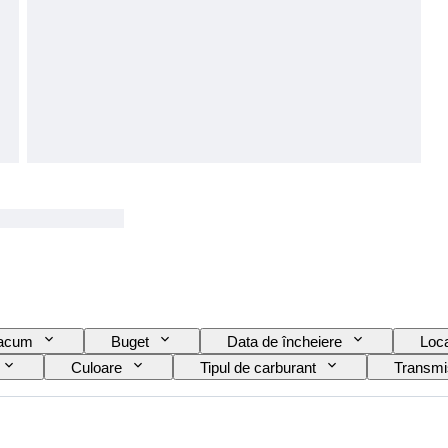
 acum
Buget
Data de încheiere
Loca
Culoare
Tipul de carburant
Transmi
jos)
Stare (Interior)
Stare (Vopsea și Caroserie