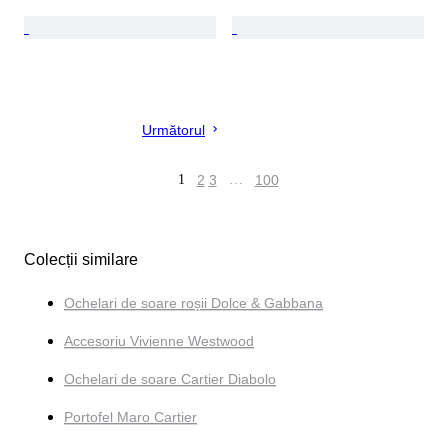
Următorul
1
2
3
…
100
Colecții similare
Ochelari de soare roșii Dolce & Gabbana
Accesoriu Vivienne Westwood
Ochelari de soare Cartier Diabolo
Portofel Maro Cartier