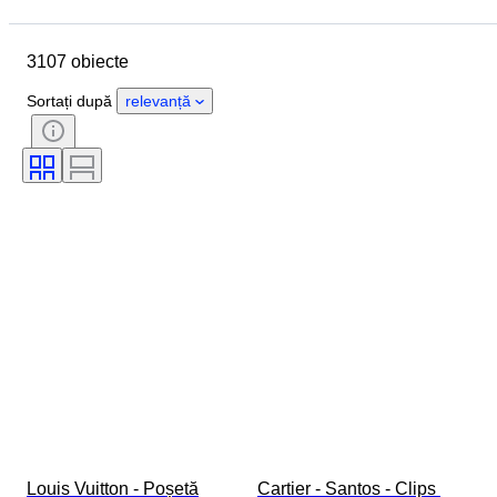
Data de încheiere
Locație
Dimensiuni
Marcă
Obiect
3107 obiecte
Țara de Proveniență
Material
Sexul
Stare
Perioadă
Sortați după
relevanță
Piatră
Certificare
Finețe
Stil
Culoare
Mărimea hainelor
Formă
Mărime articol
Model
Tip diamant
Size
Original/ Replica
Accesorii Incluse
Eră
Model
Louis Vuitton - Poșetă
Cartier - Santos - Clips 