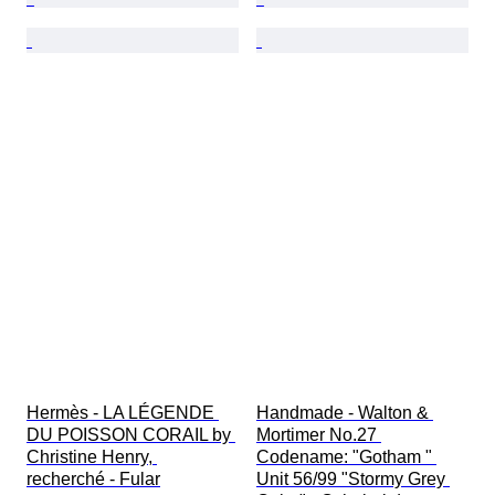
Hermès - LA LÉGENDE 
Handmade - Walton & 
DU POISSON CORAIL by 
Mortimer No.27 
Christine Henry, 
Codename: "Gotham " 
recherché - Fular
Unit 56/99 "Stormy Grey 