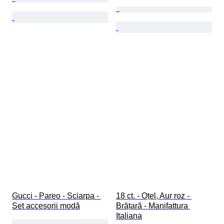
Gucci - Pareo - Sciarpa - 
18 ct. - Oțel, Aur roz - 
Set accesorii modă
Brățară - Manifattura 
Italiana