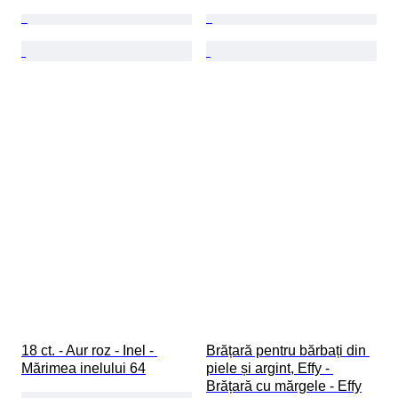
18 ct. - Aur roz - Inel - 
Brățară pentru bărbați din 
Mărimea inelului 64
piele și argint, Effy - 
Brățară cu mărgele - Effy