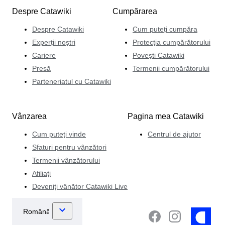
Despre Catawiki
Cumpărarea
Despre Catawiki
Cum puteți cumpăra
Experții noștri
Protecția cumpărătorului
Cariere
Povești Catawiki
Presă
Termenii cumpărătorului
Parteneriatul cu Catawiki
Vânzarea
Pagina mea Catawiki
Cum puteți vinde
Centrul de ajutor
Sfaturi pentru vânzători
Termenii vânzătorului
Afiliați
Deveniți vânător Catawiki Live