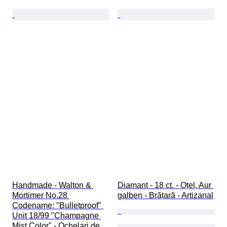
Handmade - Walton & 
Diamant - 18 ct. - Oțel, Aur 
Mortimer No.28 
galben - Brățară - Artizanal
Codename: "Bulletproof" 
Unit 18/99 "Champagne 
Mist Color" - Ochelari de 