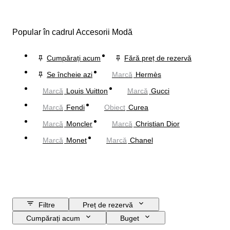
Popular în cadrul Accesorii Modă
Cumpărați acum
Fără preț de rezervă
Se încheie azi
Marcă
Hermès
Marcă
Louis Vuitton
Marcă
Gucci
Marcă
Fendi
Obiect
Curea
Marcă
Moncler
Marcă
Christian Dior
Marcă
Monet
Marcă
Chanel
Filtre
Preț de rezervă
Cumpărați acum
Buget