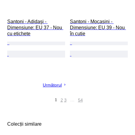
Santoni - Adidaşi - 
Santoni - Mocasini - 
Dimensiune: EU 37 - Nou 
Dimensiune: EU 39 - Nou 
cu etichete
în cutie
Următorul
1
2
3
…
54
Colecții similare