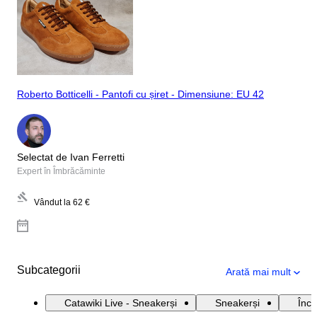
Roberto Botticelli - Pantofi cu șiret - Dimensiune: EU 42
Selectat de Ivan Ferretti
Expert în Îmbrăcăminte
Vândut la
62 €
Subcategorii
Arată mai mult
Catawiki Live - Sneakerși
Sneakerși
Încă