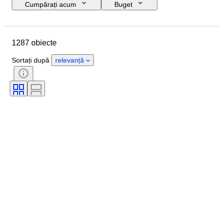
Cumpărați acum
Buget
Data de încheiere
Locație
Marcă
Mărimea la pantofi
1287 obiecte
Obiect
Țara de Proveniență
Material
Sexul
Stare
Sortați după
relevanță
Semnătură
Culoare
Eră
Accesorii Incluse
Model
Model