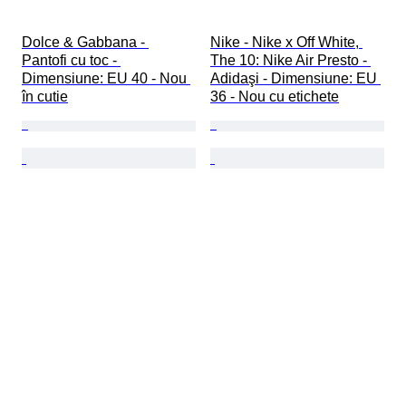
Dolce & Gabbana - 
Nike - Nike x Off White, 
Pantofi cu toc - 
The 10: Nike Air Presto - 
Dimensiune: EU 40 - Nou 
Adidaşi - Dimensiune: EU 
în cutie
36 - Nou cu etichete