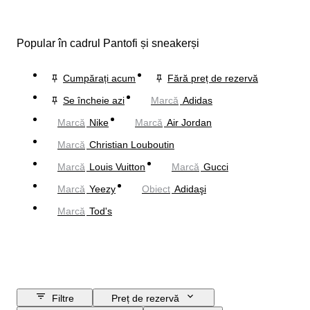
Popular în cadrul Pantofi și sneakerși
Cumpărați acum
Fără preț de rezervă
Se încheie azi
Marcă
Adidas
Marcă
Nike
Marcă
Air Jordan
Marcă
Christian Louboutin
Marcă
Louis Vuitton
Marcă
Gucci
Marcă
Yeezy
Obiect
Adidaşi
Marcă
Tod's
Filtre
Preț de rezervă