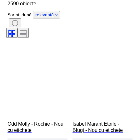
2590 obiecte
Țara de Proveniență
Material
Sexul
Stare
Perioadă
Sortați după
relevanță
Stil
Culoare
Mărimea hainelor
Mărime articol
Eră
Model
Dimensiune guler cămașă
Accesorii Incluse
Mărimea la pantofi
Odd Molly - Rochie - Nou 
Isabel Marant Etoile - 
cu etichete
Blugi - Nou cu etichete