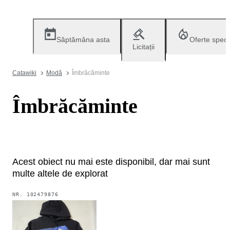
Săptămâna asta
Oferte speci
Licitații
Catawiki
Modă
Îmbrăcăminte
Îmbrăcăminte
Acest obiect nu mai este disponibil, dar mai sunt
multe altele de explorat
NR.
102479876