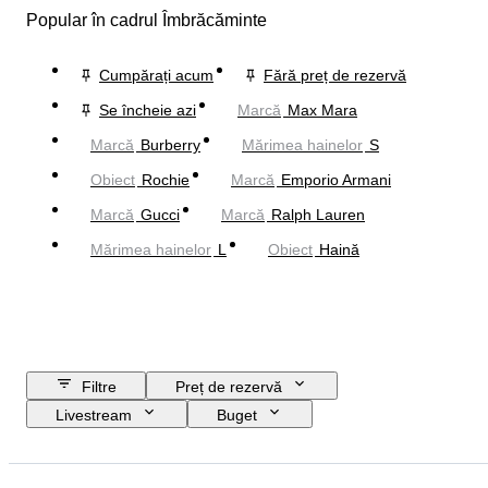
Popular în cadrul Îmbrăcăminte
Cumpărați acum
Fără preț de rezervă
Se încheie azi
Marcă
Max Mara
Marcă
Burberry
Mărimea hainelor
S
Obiect
Rochie
Marcă
Emporio Armani
Marcă
Gucci
Marcă
Ralph Lauren
Mărimea hainelor
L
Obiect
Haină
Filtre
Preț de rezervă
Livestream
Buget
Data de încheiere
Locație
Marcă
Obiect