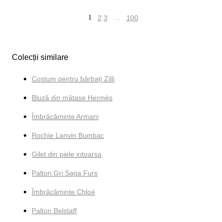
1
2
3
…
100
Colecții similare
Costum pentru bărbați Zilli
Bluză din mătase Hermès
Îmbrăcăminte Armani
Rochie Lanvin Bumbac
Gilet din piele intoarsa
Palton Gri Saga Furs
Îmbrăcăminte Chloé
Palton Belstaff