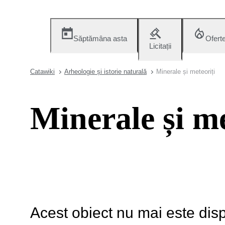
Săptămâna asta
Ofert
Licitații
Catawiki
Arheologie și istorie naturală
Minerale și meteoriți
Minerale și me
Acest obiect nu mai este disp