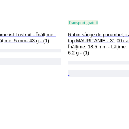
Transport gratuit
metist Lustruit - Înălțime: 
Rubin sânge de porumbel, ca
țime: 5 mm- 43 g - (1)
top MAURITANIE - 31,00 car
Înălțime: 18.5 mm - Lățime:
6.2 g - (1)