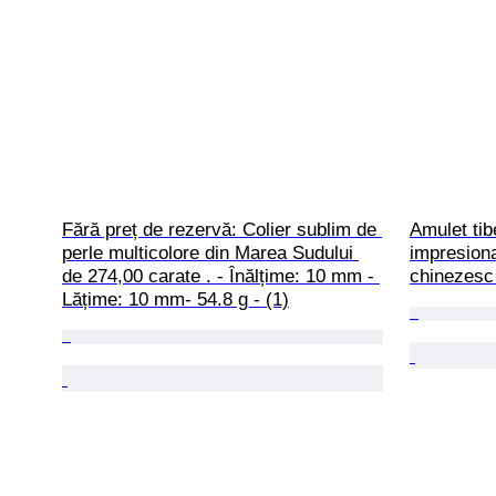
Fără preț de rezervă: Colier sublim de 
Amulet tib
perle multicolore din Marea Sudului 
impresion
de 274,00 carate . - Înălțime: 10 mm - 
chinezesc
Lățime: 10 mm- 54.8 g - (1)