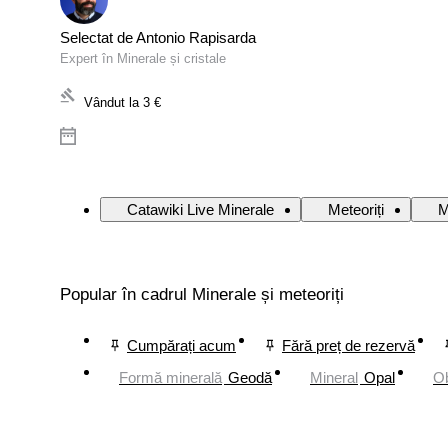
Selectat de Antonio Rapisarda
Expert în Minerale și cristale
Vândut la
3 €
Catawiki Live Minerale
Meteoriți
M
Popular în cadrul Minerale și meteoriți
Cumpărați acum
Fără preț de rezervă
Formă minerală
Geodă
Mineral
Opal
Ob