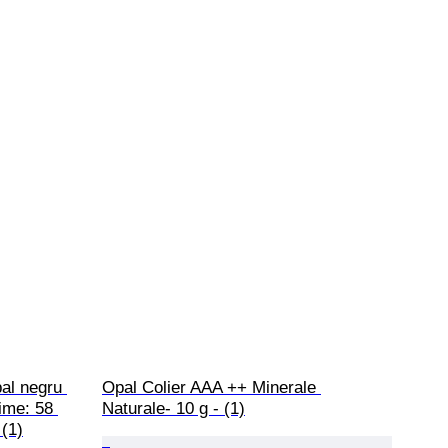
al negru 
Opal Colier AAA ++ Minerale 
țime: 58 
Naturale- 10 g - (1)
(1)