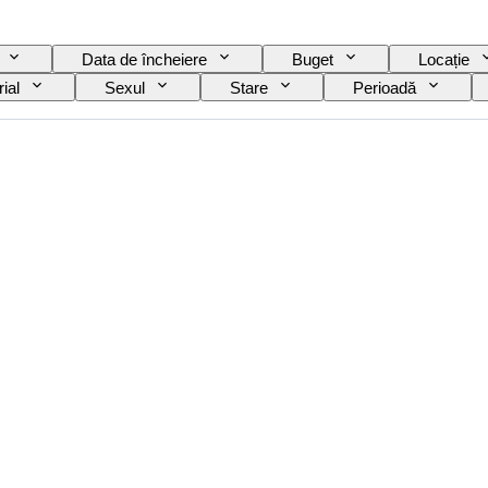
Data de încheiere
Buget
Locație
ial
Sexul
Stare
Perioadă
Culoare exactă
Mineral
Formă minerală
tea suprafeței perlei
Eră