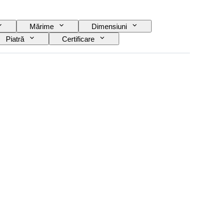
Mărime
Dimensiuni
Piatră
Certificare
Tratament
Original/ Replica