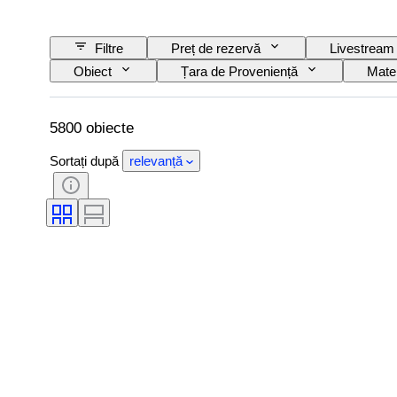
Filtre
Preț de rezervă
Livestream
Obiect
Țara de Proveniență
Mater
Semnătură
Culoare
Formă
Mărime articol
Luciul perlei
Calita
5800 obiecte
Sortați după
relevanță