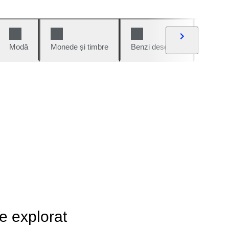
Modă
Monede și timbre
Benzi desenate
Mașini 
de explorat