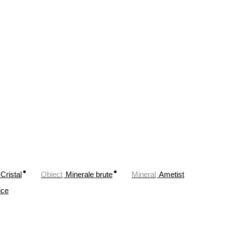
Cristal
Obiect
Minerale brute
Mineral
Ametist
ice