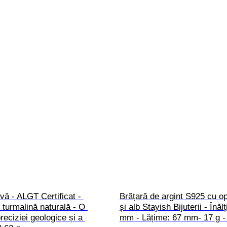
vă - ALGT Certificat - 
Brățară de argint S925 cu op
 turmalină naturală - O 
și alb Stayish Bijuterii - Înăl
reciziei geologice și a 
mm - Lățime: 67 mm- 17 g - 