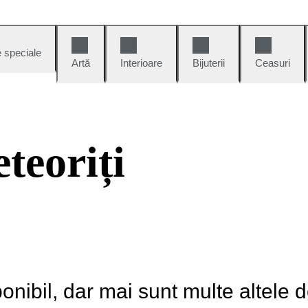
e speciale
Artă
Interioare
Bijuterii
Ceasuri
teoriți
onibil, dar mai sunt multe altele 