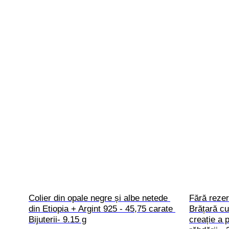
Colier din opale negre și albe netede 
Fără rezer
din Etiopia + Argint 925 - 45,75 carate 
Brățară cu
Bijuterii- 9.15 g
creație a p