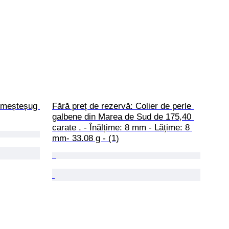
- meșteșug 
Fără preț de rezervă: Colier de perle 
galbene din Marea de Sud de 175,40 
carate . - Înălțime: 8 mm - Lățime: 8 
mm- 33.08 g - (1)