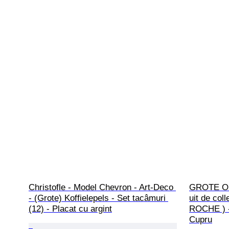
Christofle - Model Chevron - Art-Deco 
GROTE O
- (Grote) Koffielepels - Set tacâmuri 
uit de co
(12) - Placat cu argint
ROCHE ) - 
Cupru