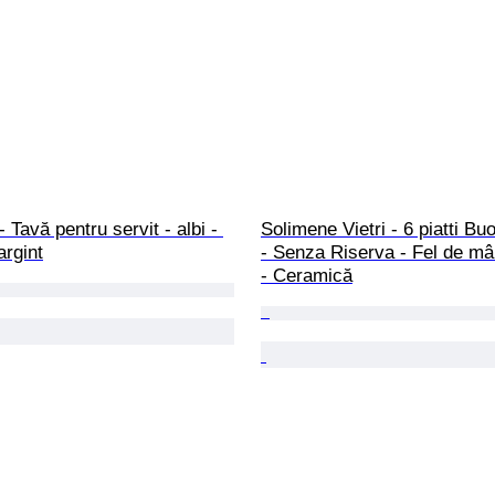
- Tavă pentru servit - albi - 
Solimene Vietri - 6 piatti Bu
argint
- Senza Riserva - Fel de mâ
- Ceramică