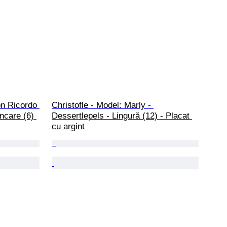
on Ricordo 
Christofle - Model: Marly - 
ncare (6) 
Dessertlepels - Lingură (12) - Placat 
cu argint