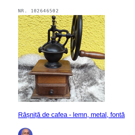
NR.
102646502
Râșniță de cafea - lemn, metal, fontă