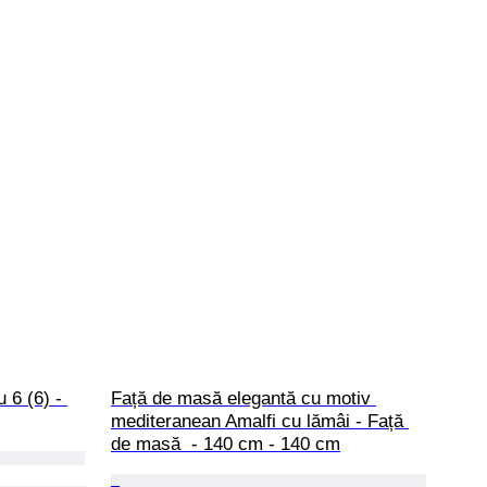
 6 (6) - 
Față de masă elegantă cu motiv 
mediteranean Amalfi cu lămâi - Față 
de masă  - 140 cm - 140 cm