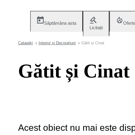
Săptămâna asta
Ofert
Licitații
Catawiki
Interior și Decorațiuni
Gătit și Cinat
Gătit și Cinat
Acest obiect nu mai este disp