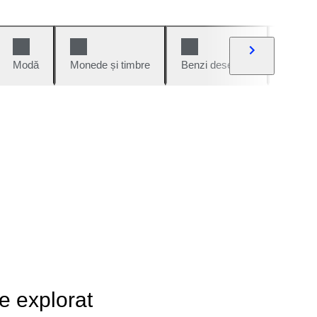
Modă
Monede și timbre
Benzi desenate
Mașini 
de explorat