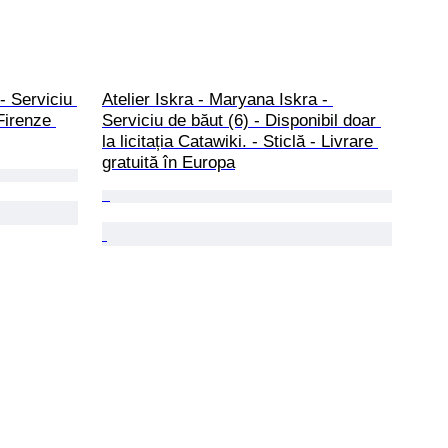
- Serviciu 
Atelier Iskra - Maryana Iskra - 
Firenze 
Serviciu de băut (6) - Disponibil doar 
la licitația Catawiki. - Sticlă - Livrare 
gratuită în Europa