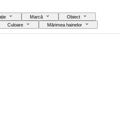
ție
Marcă
Obiect
Culoare
Mărimea hainelor
Creator
Model