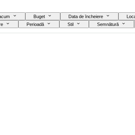
 acum
Buget
Data de încheiere
Loca
re
Perioadă
Stil
Semnătură
tist
Original/ Replica
Vândut de
Eră