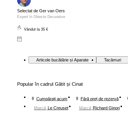
Selectat de Ger van Oers
Expert în Obiecte Decorative
Vândut la
35 €
Articole bucătărie și Aparate
Tacâmuri
Popular în cadrul Gătit și Cinat
Cumpărați acum
Fără preț de rezervă
Marcă
Le Creuset
Marcă
Richard Ginori