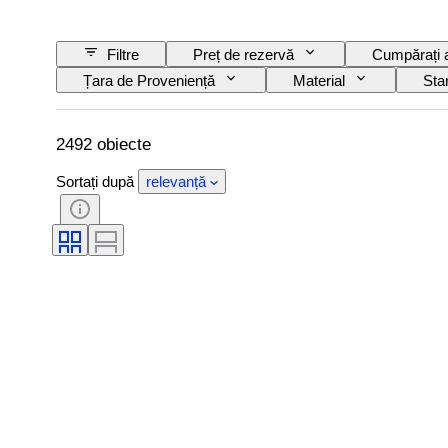
Filtre
Preț de rezervă
Cumpărați
Țara de Proveniență
Material
Sta
De tip cuțit de bucătărie
Decor
Ar
2492 obiecte
Sortați după
relevanță