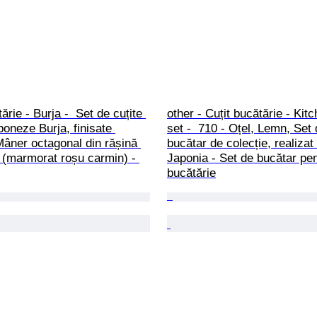
ărie - Burja -  Set de cuțite 
other - Cuțit bucătărie - Kitc
poneze Burja, finisate 
set -  710 - Oțel, Lemn, Set 
âner octagonal din rășină 
bucătar de colecție, realizat
ă (marmorat roșu carmin) - 
Japonia - Set de bucătar pen
bucătărie