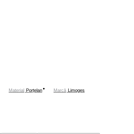
Material
Porțelan
Marcă
Limoges