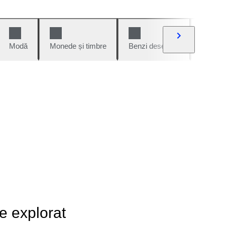
Modă
Monede și timbre
Benzi desenate
Mașini 
de explorat