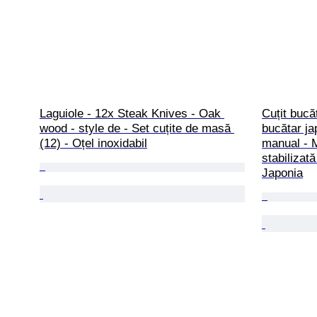
Laguiole - 12x Steak Knives - Oak 
Cuțit bucăt
wood - style de - Set cuțite de masă 
bucătar ja
(12) - Oțel inoxidabil
manual - M
stabilizat
Japonia