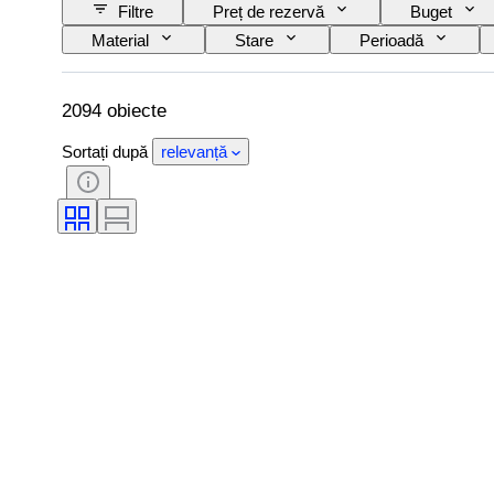
Filtre
Preț de rezervă
Buget
Material
Stare
Perioadă
De tip cuțit de bucătărie
Decor
Ar
2094 obiecte
Sortați după
relevanță