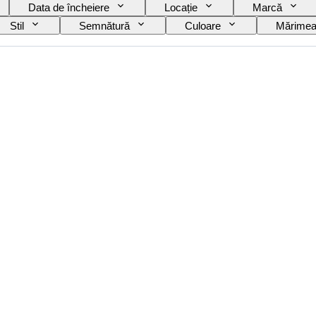
Data de încheiere
Locație
Marcă
Stil
Semnătură
Culoare
Mărimea 
tist
Original/ Replica
Vândut de
Cre