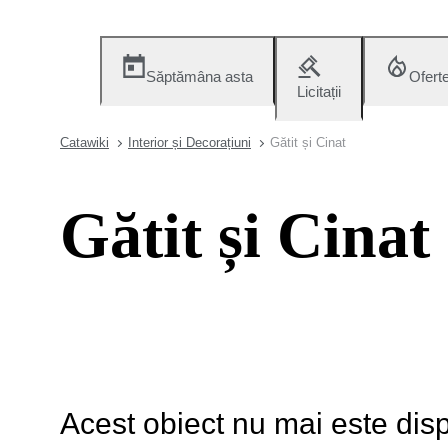
Săptămâna asta
Ofert
Licitații
Catawiki
Interior și Decorațiuni
Gătit și Cinat
Gătit și Cinat
Acest obiect nu mai este disp