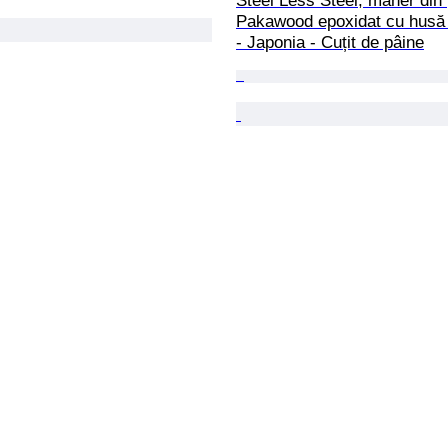
Steel Less Steel, mâner din 
Pakawood epoxidat cu husă d
- Japonia - Cuțit de pâine