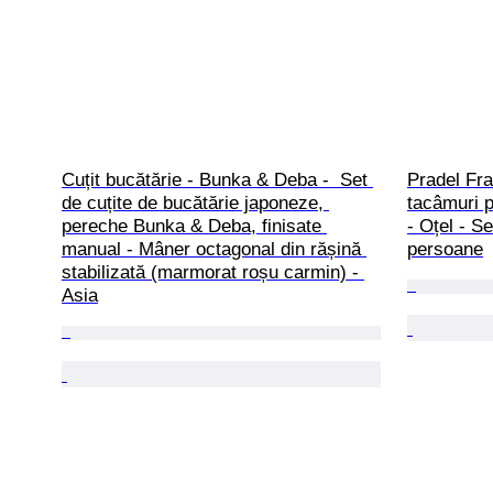
Cuțit bucătărie - Bunka & Deba -  Set 
Pradel Fra
de cuțite de bucătărie japoneze, 
tacâmuri p
pereche Bunka & Deba, finisate 
- Oțel - S
manual - Mâner octagonal din rășină 
persoane
stabilizată (marmorat roșu carmin) - 
Asia