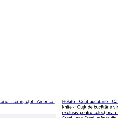
tărie - Lemn, oțel - America 
Hekito - Cuțit bucătărie - Ca
knife -  Cuțit de bucătărie vi
exclusiv pentru colecționari 