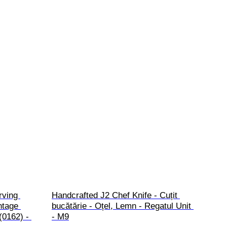
rving 
Handcrafted J2 Chef Knife - Cuțit 
ntage 
bucătărie - Oțel, Lemn - Regatul Unit 
(0162) - 
- M9