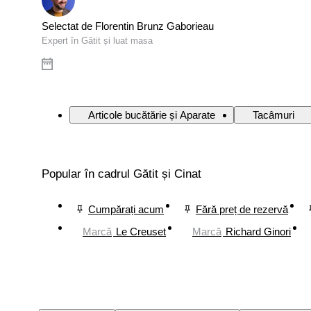
Selectat de Florentin Brunz Gaborieau
Expert în Gătit și luat masa
Articole bucătărie și Aparate
Tacâmuri
Popular în cadrul Gătit și Cinat
Cumpărați acum
Fără preț de rezervă
Marcă
Le Creuset
Marcă
Richard Ginori