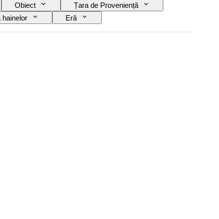
Obiect
Țara de Proveniență
hainelor
Eră
ator
Model