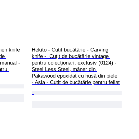
hen knife 
Hekito - Cuțit bucătărie - Carving 
de 
knife -  Cuțit de bucătărie vintage 
 manual - 
pentru colecționari, exclusiv (0124) - 
tru 
Steel Less Steel, mâner din 
Pakawood epoxidat cu husă din piele 
- Asia - Cuțit de bucătărie pentru feliat