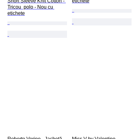
Short Sleeve Knit Cotton - 
etichete
Tricou  polo - Nou cu 
etichete
Roberto Verino - Jachetă
Miss V by Valentino 