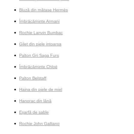
Bluză din mătase Hermès
Îmbrăcăminte Armani
Rochie Lanvin Bumbac
Gilet din piele intoarsa
Palton Gri Saga Furs
Îmbrăcăminte Chloé
Palton Belstaff
Haina din piele de miel
Hanorac din lână
Eșarfă de sable
Rochie John Galliano