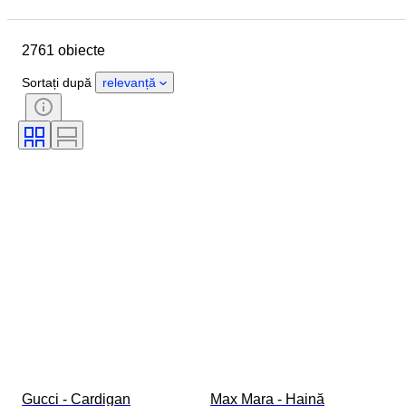
Data de încheiere
Locație
Marcă
Obiect
2761 obiecte
Țara de Proveniență
Material
Sexul
Stare
Perioadă
Sortați după
relevanță
Stil
Culoare
Mărimea hainelor
Mărime articol
Eră
Model
Dimensiune guler cămașă
Accesorii Incluse
Mărimea la pantofi
Gucci - Cardigan
Max Mara - Haină