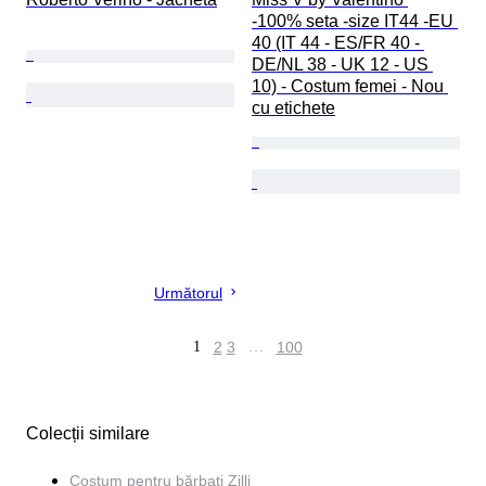
-100% seta -size IT44 -EU 
40 (IT 44 - ES/FR 40 - 
DE/NL 38 - UK 12 - US 
10) - Costum femei - Nou 
cu etichete
Următorul
1
2
3
…
100
Colecții similare
Costum pentru bărbați Zilli