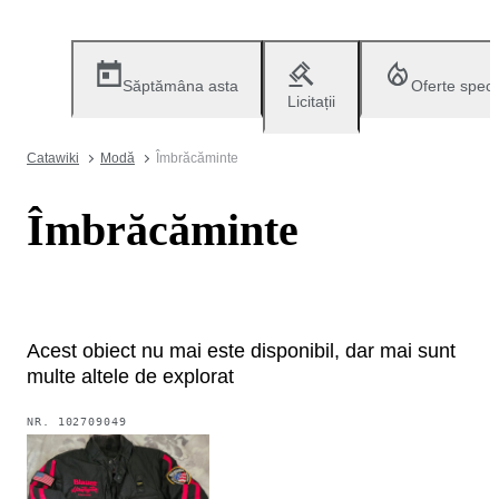
Săptămâna asta
Oferte speci
Licitații
Catawiki
Modă
Îmbrăcăminte
Îmbrăcăminte
Acest obiect nu mai este disponibil, dar mai sunt
multe altele de explorat
NR.
102709049