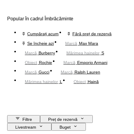
Popular în cadrul Îmbrăcăminte
Cumpărați acum
Fără preț de rezervă
Se încheie azi
Marcă
Max Mara
Marcă
Burberry
Mărimea hainelor
S
Obiect
Rochie
Marcă
Emporio Armani
Marcă
Gucci
Marcă
Ralph Lauren
Mărimea hainelor
L
Obiect
Haină
Filtre
Preț de rezervă
Livestream
Buget