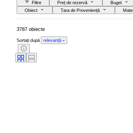
Filtre
Preț de rezervă
Buget
Obiect
Țara de Proveniență
Mater
Model
Eră
Mărime articol
3787 obiecte
Sortați după
relevanță