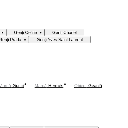
Genți Celine
Genți Chanel
Genți Prada
Genți Yves Saint Laurent
Marcă
Gucci
Marcă
Hermès
Obiect
Geantă