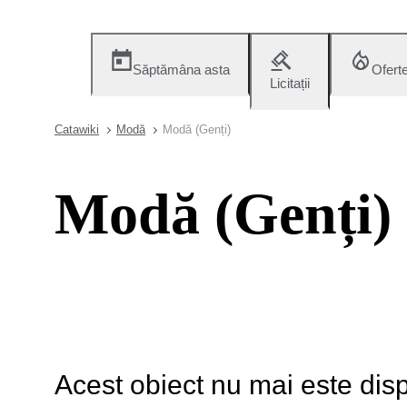
Săptămâna asta
Ofert
Licitații
Catawiki
Modă
Modă (Genți)
Modă (Genți)
Acest obiect nu mai este disp