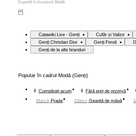
Expertă în Accesorii Modă
Catawiki Live - Genți
Cufăr și Valize
Genți Christian Dior
Genți Fendi
G
Genți de la alte branduri
Popular în cadrul Modă (Genți)
Cumpărați acum
Fără preț de rezervă
Marcă
Prada
Obiect
Geantă de mână