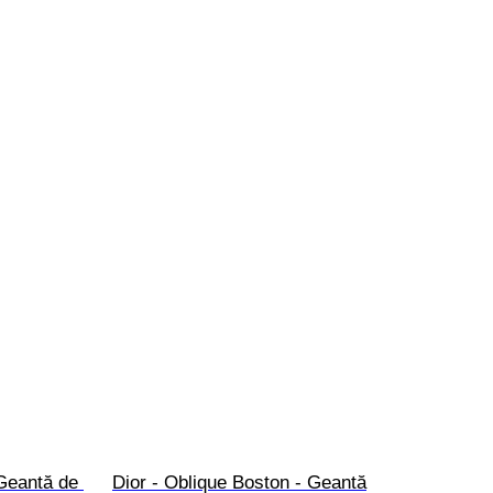
 Geantă de 
Dior - Oblique Boston - Geantă