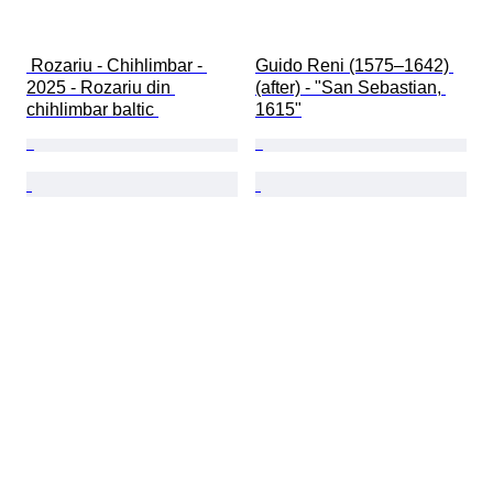
 Rozariu - Chihlimbar - 
Guido Reni (1575–1642) 
2025 - Rozariu din 
(after) - "San Sebastian, 
chihlimbar baltic 
1615"