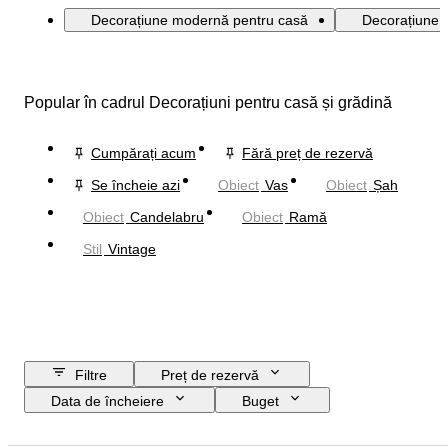
Decorațiune modernă pentru casă
Decorațiune r
Popular în cadrul Decorațiuni pentru casă și grădină
Cumpărați acum
Fără preț de rezervă
Se încheie azi
Obiect
Vas
Obiect
Șah
Obiect
Candelabru
Obiect
Ramă
Stil
Vintage
Filtre
Preț de rezervă
Data de încheiere
Buget
Locație
Mărime
Dimensiuni