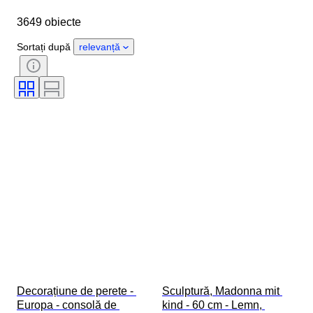
Marcă
Obiect
3649 obiecte
Țara de Proveniență
Material
Sexul
Stare
Perioadă
Sortați după
relevanță
Certificare
Stil
Tehnică
Semnătură
Culoare
Mișcarea ceasului
Original/ Replica
Eră
Stilul de creștere
Vândut de
Power Reserve
Striking
Tratament
Specimen
Decorațiune de perete - 
Sculptură, Madonna mit 
Europa - consolă de 
kind - 60 cm - Lemn, 