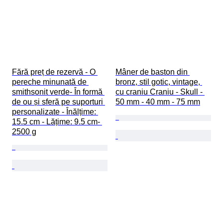
Fără preț de rezervă - O 
Mâner de baston din 
pereche minunată de 
bronz, stil gotic, vintage, 
smithsonit verde- În formă 
cu craniu Craniu - Skull - 
de ou și sferă pe suporturi 
50 mm - 40 mm - 75 mm
personalizate - Înălțime: 
15.5 cm - Lățime: 9.5 cm- 
2500 g