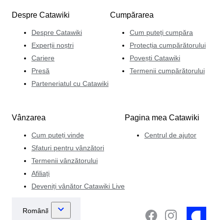
Despre Catawiki
Cumpărarea
Despre Catawiki
Cum puteți cumpăra
Experții noștri
Protecția cumpărătorului
Cariere
Povești Catawiki
Presă
Termenii cumpărătorului
Parteneriatul cu Catawiki
Vânzarea
Pagina mea Catawiki
Cum puteți vinde
Centrul de ajutor
Sfaturi pentru vânzători
Termenii vânzătorului
Afiliați
Deveniți vânător Catawiki Live