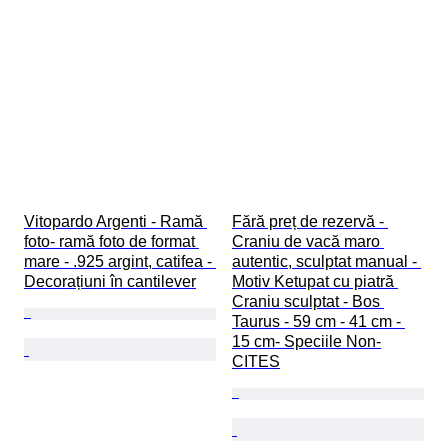
Vitopardo Argenti - Ramă 
Fără preț de rezervă - 
foto- ramă foto de format 
Craniu de vacă maro 
mare - .925 argint, catifea - 
autentic, sculptat manual - 
Decorațiuni în cantilever
Motiv Ketupat cu piatră 
Craniu sculptat - Bos 
Taurus - 59 cm - 41 cm - 
15 cm- Speciile Non-
CITES