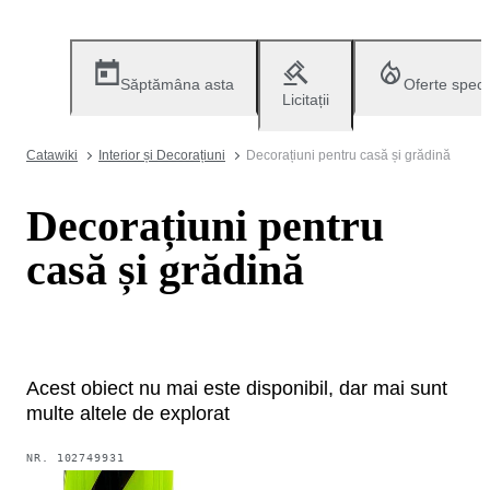
Săptămâna asta
Oferte speci
Licitații
Catawiki
Interior și Decorațiuni
Decorațiuni pentru casă și grădină
Decorațiuni pentru
casă și grădină
Acest obiect nu mai este disponibil, dar mai sunt
multe altele de explorat
NR.
102749931