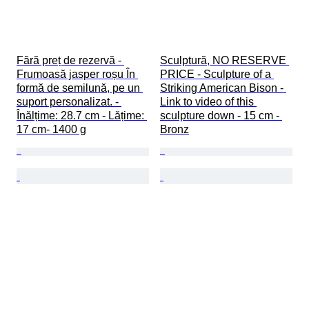
Fără preț de rezervă - 
Sculptură, NO RESERVE 
Frumoasă jasper roșu În 
PRICE - Sculpture of a 
formă de semilună, pe un 
Striking American Bison - 
suport personalizat. - 
Link to video of this 
Înălțime: 28.7 cm - Lățime: 
sculpture down - 15 cm - 
17 cm- 1400 g
Bronz