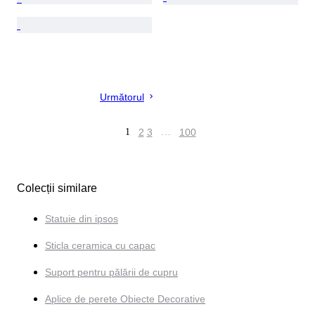
Următorul
1
2
3
…
100
Colecții similare
Statuie din ipsos
Sticla ceramica cu capac
Suport pentru pălării de cupru
Aplice de perete Obiecte Decorative