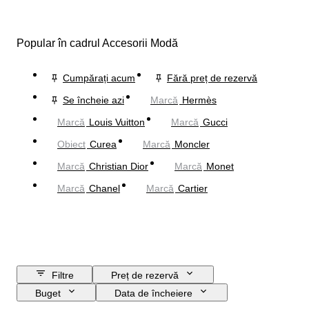
Popular în cadrul Accesorii Modă
Cumpărați acum
Fără preț de rezervă
Se încheie azi
Marcă
Hermès
Marcă
Louis Vuitton
Marcă
Gucci
Obiect
Curea
Marcă
Moncler
Marcă
Christian Dior
Marcă
Monet
Marcă
Chanel
Marcă
Cartier
Filtre
Preț de rezervă
Buget
Data de încheiere