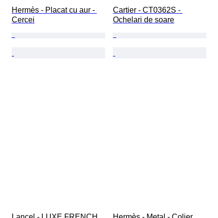
Hermès - Placat cu aur - 
Cartier - CT0362S - 
Cercei
Ochelari de soare
Lancel - LUXE FRENCH 
Hermès - Metal - Colier