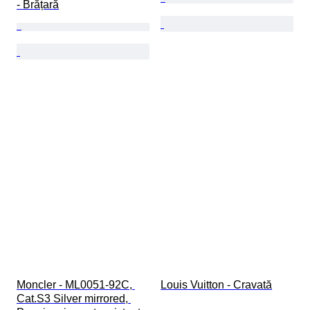
- Brățară
Moncler - ML0051-92C, 
Louis Vuitton - Cravată
Cat.S3 Silver mirrored, 