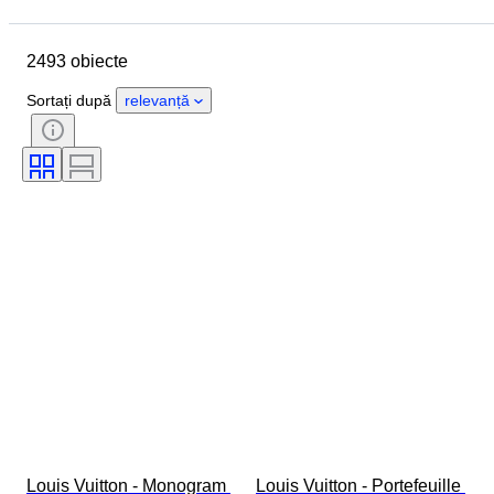
Locație
Dimensiuni
Marcă
Obiect
Țara de Proveniență
2493 obiecte
Material
Sexul
Stare
Perioadă
Piatră
Certificare
Sortați după
relevanță
Finețe
Stil
Culoare
Mărimea hainelor
Formă
Mărime articol
Model
Accesorii Incluse
Tip diamant
Size
Eră
Creator
Model
Louis Vuitton - Monogram 
Louis Vuitton - Portefeuille 