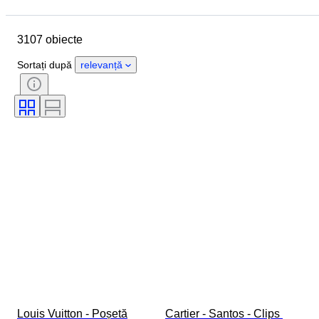
Data de încheiere
Locație
Dimensiuni
Marcă
Obiect
3107 obiecte
Țara de Proveniență
Material
Sexul
Stare
Perioadă
Sortați după
relevanță
Piatră
Certificare
Finețe
Stil
Culoare
Mărimea hainelor
Formă
Mărime articol
Model
Tip diamant
Size
Original/ Replica
Accesorii Incluse
Eră
Model
Louis Vuitton - Poșetă
Cartier - Santos - Clips 