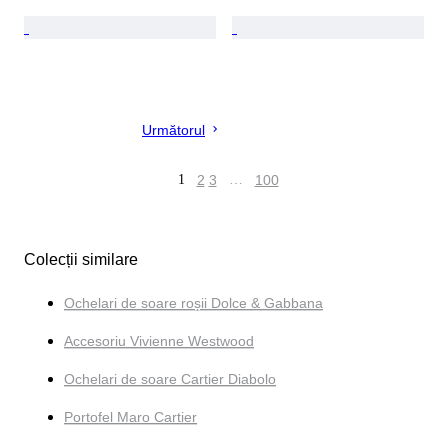
Următorul
1
2
3
…
100
Colecții similare
Ochelari de soare roșii Dolce & Gabbana
Accesoriu Vivienne Westwood
Ochelari de soare Cartier Diabolo
Portofel Maro Cartier