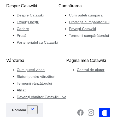
Despre Catawiki
Cumpărarea
Despre Catawiki
Cum puteți cumpăra
Experții noștri
Protecția cumpărătorului
Cariere
Povești Catawiki
Presă
Termenii cumpărătorului
Parteneriatul cu Catawiki
Vânzarea
Pagina mea Catawiki
Cum puteți vinde
Centrul de ajutor
Sfaturi pentru vânzători
Termenii vânzătorului
Afiliați
Deveniți vânător Catawiki Live