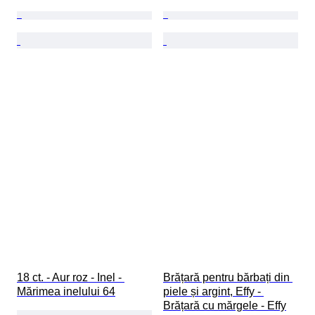
18 ct. - Aur roz - Inel - 
Brățară pentru bărbați din 
Mărimea inelului 64
piele și argint, Effy - 
Brățară cu mărgele - Effy