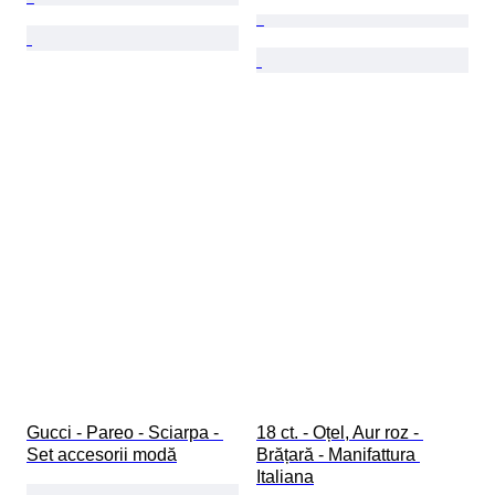
Gucci - Pareo - Sciarpa - 
18 ct. - Oțel, Aur roz - 
Set accesorii modă
Brățară - Manifattura 
Italiana