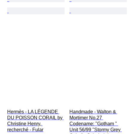
Hermès - LA LÉGENDE 
Handmade - Walton & 
DU POISSON CORAIL by 
Mortimer No.27 
Christine Henry, 
Codename: "Gotham " 
recherché - Fular
Unit 56/99 "Stormy Grey 