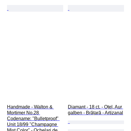
Handmade - Walton & 
Diamant - 18 ct. - Oțel, Aur 
Mortimer No.28 
galben - Brățară - Artizanal
Codename: "Bulletproof" 
Unit 18/99 "Champagne 
Mist Color" - Ochelari de 