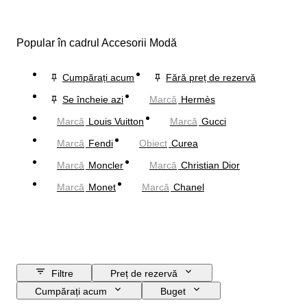
Popular în cadrul Accesorii Modă
Cumpărați acum
Fără preț de rezervă
Se încheie azi
Marcă
Hermès
Marcă
Louis Vuitton
Marcă
Gucci
Marcă
Fendi
Obiect
Curea
Marcă
Moncler
Marcă
Christian Dior
Marcă
Monet
Marcă
Chanel
Filtre
Preț de rezervă
Cumpărați acum
Buget