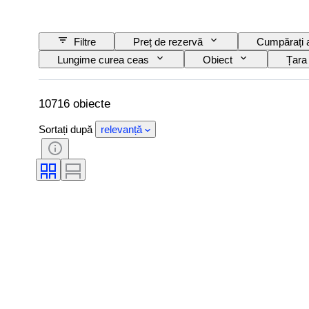
Filtre
Preț de rezervă
Cumpărați
Lungime curea ceas
Obiect
Țara
Certificare
Subiect
Copertă
Eră
Model
10716 obiecte
Sortați după
relevanță