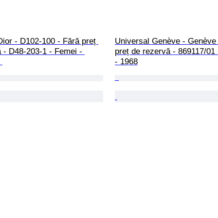
Dior - D102-100 - Fără preț 
Universal Genève - Genève 
 - D48-203-1 - Femei - 
preț de rezervă - 869117/01 
 
- 1968