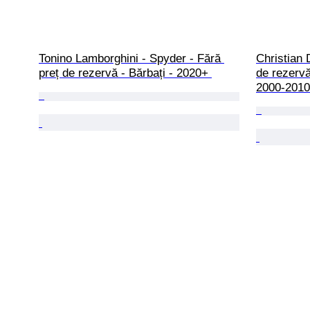
Tonino Lamborghini - Spyder - Fără 
Christian 
preț de rezervă - Bărbați - 2020+ 
de rezervă
2000-2010