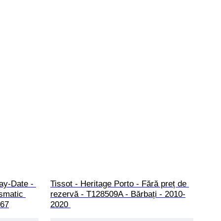
ay-Date - 
Tissot - Heritage Porto - Fără preț de 
smatic 
rezervă - T128509A - Bărbați - 2010-
967
2020 