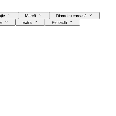
ție
Marcă
Diametru carcasă
re
Extra
Perioadă
a ceasului
Material curea ceas