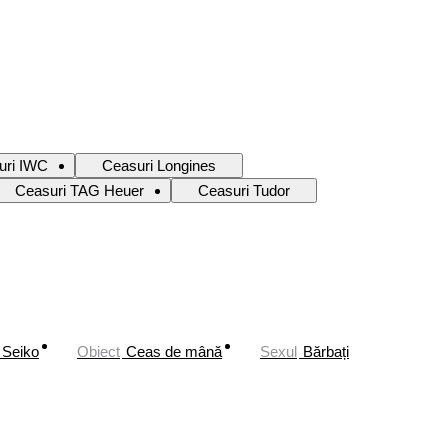
uri IWC
Ceasuri Longines
Ceasuri TAG Heuer
Ceasuri Tudor
Seiko
Obiect
Ceas de mână
Sexul
Bărbați