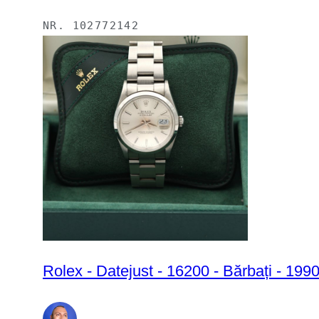
NR.
102772142
Rolex - Datejust - 16200 - Bărbați - 199