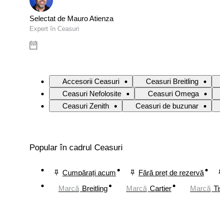
Selectat de Mauro Atienza
Expert în Ceasuri
Accesorii Ceasuri
Ceasuri Breitling
Ceasuri Nefolosite
Ceasuri Omega
Ceasuri Zenith
Ceasuri de buzunar
Popular în cadrul Ceasuri
Cumpărați acum
Fără preț de rezervă
Marcă
Breitling
Marcă
Cartier
Marcă
Ti