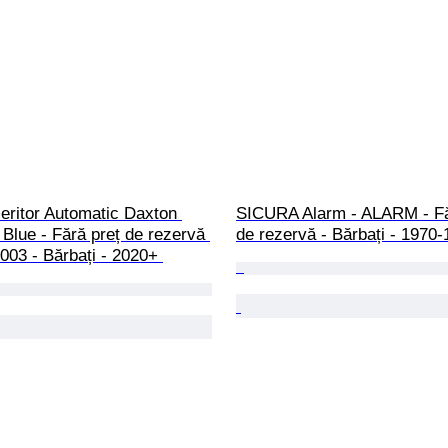
Heritor Automatic Daxton 
SICURA Alarm - ALARM - Fă
 Blue - Fără preț de rezervă 
de rezervă - Bărbați - 1970-
03 - Bărbați - 2020+ 