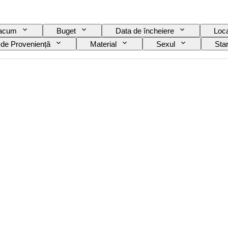
 acum
Buget
Data de încheiere
Loca
 de Proveniență
Material
Sexul
Sta
Ediție
Limbă
Culoare
Mișcare