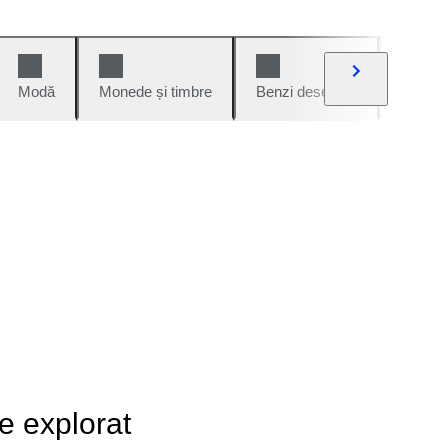
Modă
Monede și timbre
Benzi desenate
Mașini 
de explorat