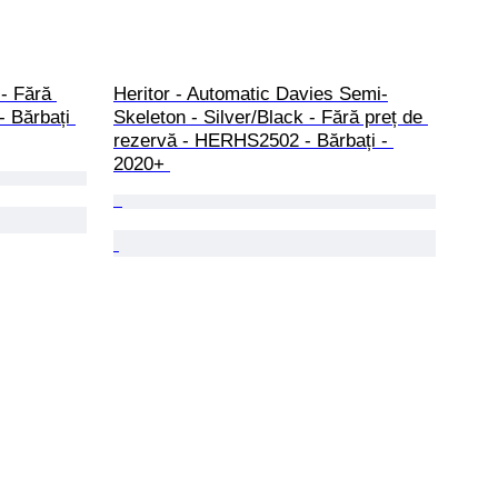
- Fără 
Heritor - Automatic Davies Semi-
- Bărbați 
Skeleton - Silver/Black - Fără preț de 
rezervă - HERHS2502 - Bărbați - 
2020+ 