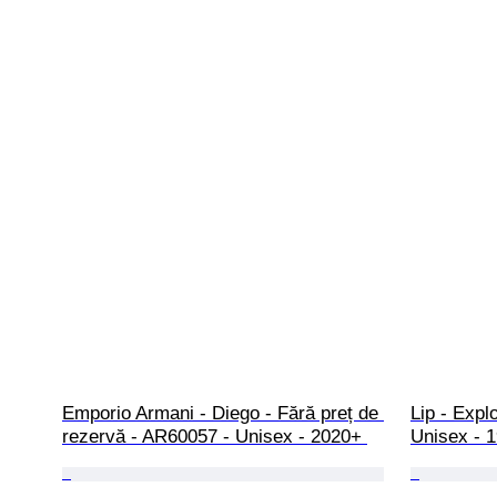
Emporio Armani - Diego - Fără preț de 
Lip - Expl
rezervă - AR60057 - Unisex - 2020+ 
Unisex - 