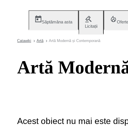
Săptămâna asta
Ofert
Licitații
Catawiki
Artă
Artă Modernă și Contemporană
Artă Modernă
Acest obiect nu mai este disp