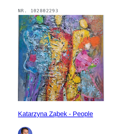
NR.
102802293
Katarzyna Ząbek - People