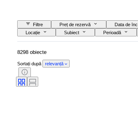
Filtre
Preț de rezervă
Data de înc
Locație
Subiect
Perioadă
8298 obiecte
Sortați după
relevanță