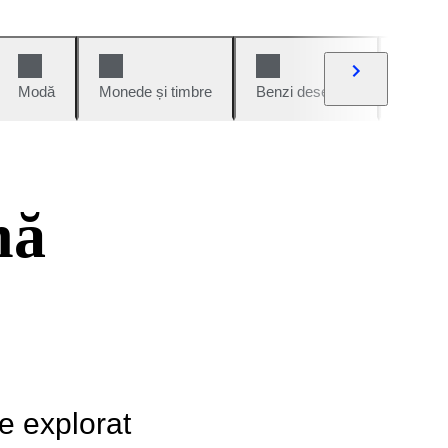
Modă
Monede și timbre
Benzi desenate
Mașini 
nă
de explorat