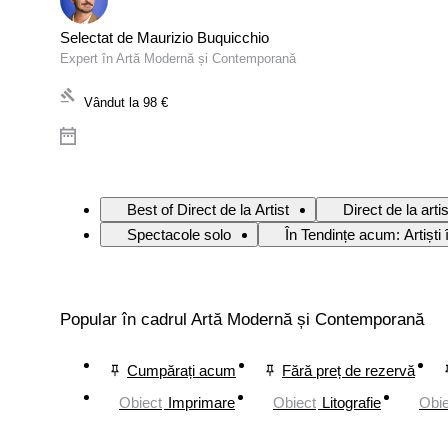
Selectat de Maurizio Buquicchio
Expert în Artă Modernă și Contemporană
Vândut la
98 €
Best of Direct de la Artist
Direct de la arti
Spectacole solo
În Tendințe acum: Artiști
Popular în cadrul Artă Modernă și Contemporană
Cumpărați acum
Fără preț de rezervă
Obiect
Imprimare
Obiect
Litografie
Obie