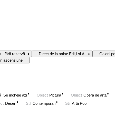
st · fără rezervă
Direct de la artist: Ediții și AI
Galerii p
 în ascensiune
Se încheie azi
Obiect
Pictură
Obiect
Operă de artă
ct
Desen
Stil
Contemporan
Stil
Artă Pop