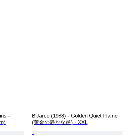
ns - 
B'Jarco (1988) - Golden Quiet Flame 
cm)
(黄金の静かな炎) · XXL