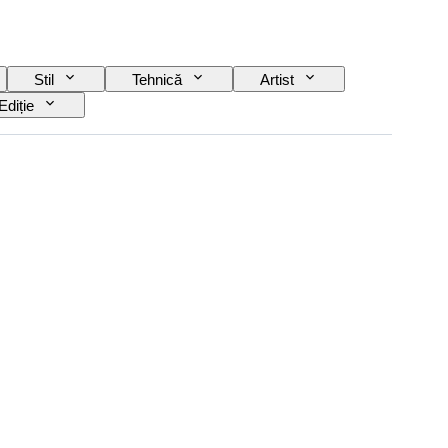
Stil
Tehnică
Artist
Ediție