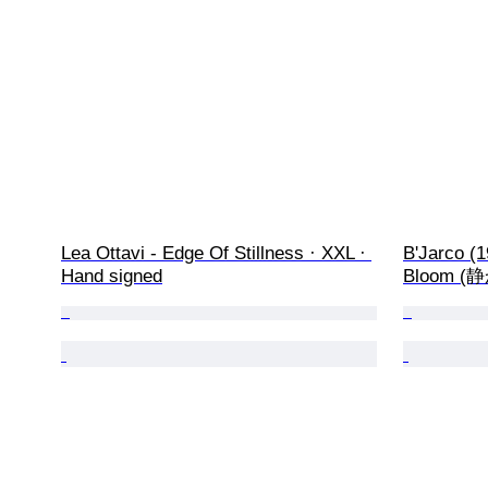
Lea Ottavi - Edge Of Stillness · XXL · 
B'Jarco (1
Hand signed
Bloom (