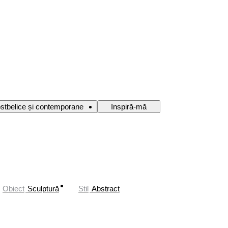
ostbelice și contemporane
Inspiră-mă
Obiect
Sculptură
Stil
Abstract