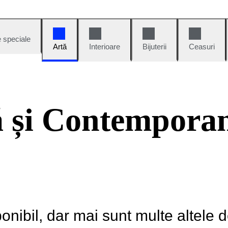
e speciale
Artă
Interioare
Bijuterii
Ceasuri
 și Contempora
onibil, dar mai sunt multe altele 