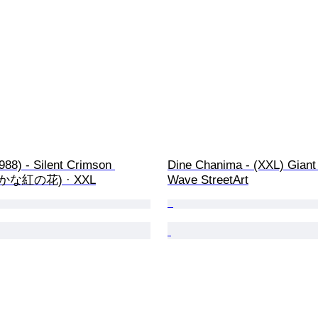
988) - Silent Crimson 
Dine Chanima - (XXL) Giant
静かな紅の花) · XXL
Wave StreetArt