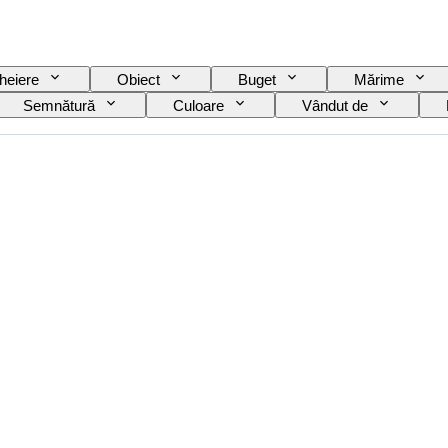
heiere
Obiect
Buget
Mărime
Semnătură
Culoare
Vândut de