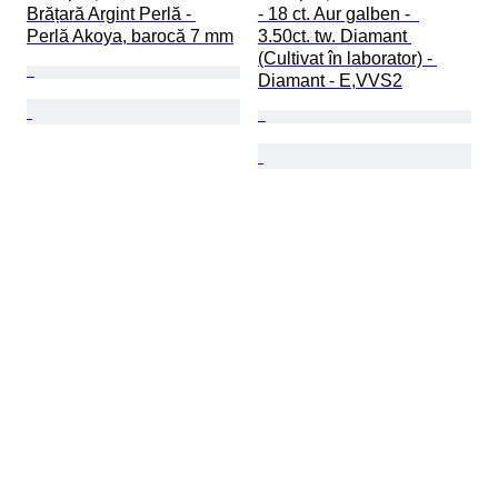
Brățară Argint Perlă - 
- 18 ct. Aur galben -  
Perlă Akoya, barocă 7 mm
3.50ct. tw. Diamant 
(Cultivat în laborator) - 
Diamant - E,VVS2