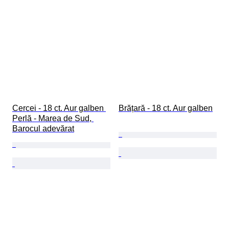
Cercei - 18 ct. Aur galben 
Brățară - 18 ct. Aur galben
Perlă - Marea de Sud, 
Barocul adevărat