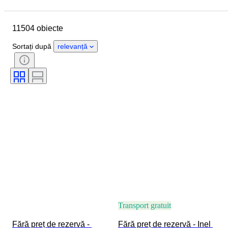
Locație
Marcă
Obiect
Țara de Proveniență
Material
11504 obiecte
Sexul
Stare
Piatră
Certificare
Finețe
Stil
Sortați după
relevanță
Formă
Claritate
Gradul culorii
Culoare exactă
Mărime articol
Transparența pietrei
Tratament
Tip diamant
Luciul perlei
Eră
Intensitate fantastică a culorii
Ton de culoare fantezist
Transport gratuit
Fără preț de rezervă - 
Fără preț de rezervă - Inel 