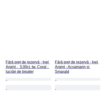
Fără preț de rezervă - Inel 
Fără preț de rezervă - Inel 
Argint -  3.00ct. tw. Coral - 
Argint - Acvamarin și 
lucrări de bijutier
Smarald