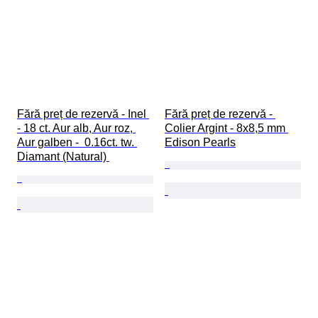
Fără preț de rezervă - Inel 
Fără preț de rezervă - 
- 18 ct. Aur alb, Aur roz, 
Colier Argint - 8x8,5 mm 
Aur galben -  0.16ct. tw. 
Edison Pearls
Diamant (Natural) 