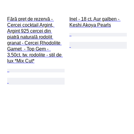
Fără preț de rezervă - 
Inel - 18 ct. Aur galben - 
Cercei cocktail Argint, 
Keshi Akoya Pearls
Argint 925 cercei din 
piatră naturală rodolit 
granat - Cercei Rhodolite 
Garnet  - Top Gem -  
3.50ct. tw. rodolite - stil de 
lux *Mix Cut*