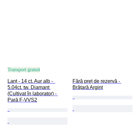
Transport gratuit
Lanț - 14 ct. Aur alb -  
Fără preț de rezervă - 
5.04ct. tw. Diamant 
Brățară Argint
(Cultivat în laborator) - 
Pară F-VVS2