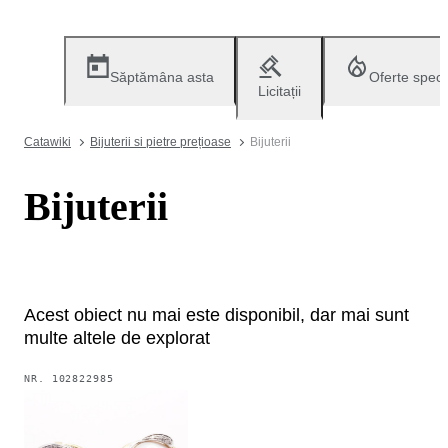
Săptămâna asta
Oferte speci
Licitații
Catawiki
Bijuterii si pietre prețioase
Bijuterii
Bijuterii
Acest obiect nu mai este disponibil, dar mai sunt
multe altele de explorat
NR.
102822985