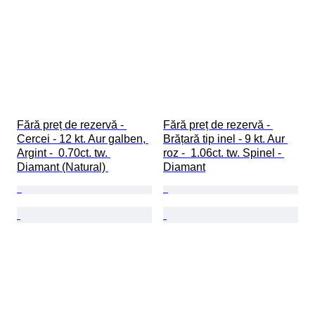
Fără preț de rezervă - 
Fără preț de rezervă - 
Cercei - 12 kt. Aur galben, 
Brățară tip inel - 9 kt. Aur 
Argint -  0.70ct. tw. 
roz -  1.06ct. tw. Spinel - 
Diamant (Natural) 
Diamant