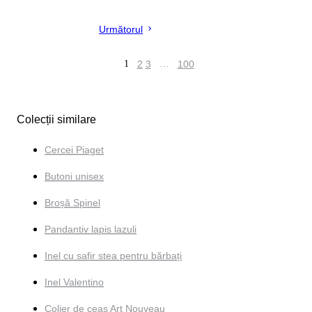
Următorul
1
2
3
…
100
Colecții similare
Cercei Piaget
Butoni unisex
Broșă Spinel
Pandantiv lapis lazuli
Inel cu safir stea pentru bărbați
Inel Valentino
Colier de ceas Art Nouveau