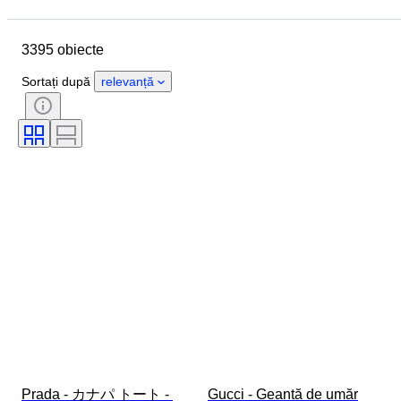
Data de încheiere
Locație
Dimensiuni
Marcă
3395 obiecte
Mărimea hainelor
Obiect
Țara de Proveniență
Material
Sortați după
relevanță
Sexul
Stare
Certificare
Culoare
Accesorii Incluse
Model
Mărime articol
Eră
Model
Mărimea la pantofi
Prada - カナパ トート - 
Gucci - Geantă de umăr