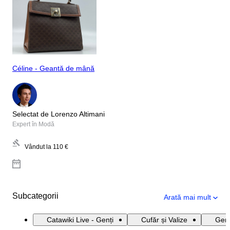
Céline - Geantă de mână
Selectat de Lorenzo Altimani
Expert în Modă
Vândut la
110 €
Subcategorii
Arată mai mult
Catawiki Live - Genți
Cufăr și Valize
Genț