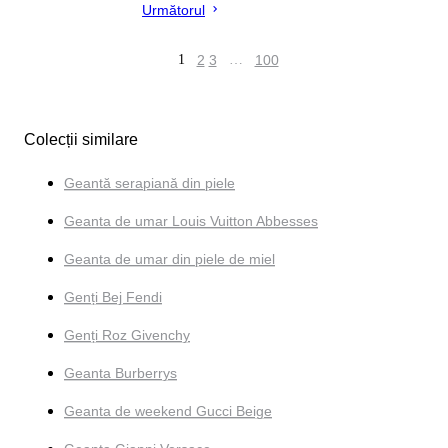
Următorul
1
2
3
…
100
Colecții similare
Geantă serapiană din piele
Geanta de umar Louis Vuitton Abbesses
Geanta de umar din piele de miel
Genți Bej Fendi
Genți Roz Givenchy
Geanta Burberrys
Geanta de weekend Gucci Beige