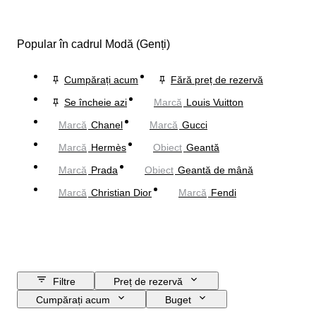
Popular în cadrul Modă (Genți)
Cumpărați acum
Fără preț de rezervă
Se încheie azi
Marcă
Louis Vuitton
Marcă
Chanel
Marcă
Gucci
Marcă
Hermès
Obiect
Geantă
Marcă
Prada
Obiect
Geantă de mână
Marcă
Christian Dior
Marcă
Fendi
Filtre
Preț de rezervă
Cumpărați acum
Buget