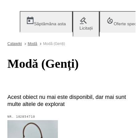
Săptămâna asta
Oferte speci
Licitații
Catawiki
Modă
Modă (Genți)
Modă (Genți)
Acest obiect nu mai este disponibil, dar mai sunt
multe altele de explorat
NR.
102854710