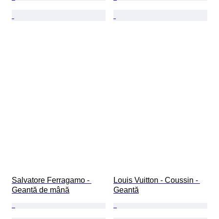
Salvatore Ferragamo - 
Louis Vuitton - Coussin - 
Geantă de mână
Geantă