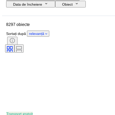
Data de încheiere
Obiect
Buget
Mărime
Stil
Tehnică
Artist
Locație
8297 obiecte
Subiect
Perioadă
Semnătură
Culoare
Sortați după
relevanță
Vândut de
Ediție
Transport gratuit