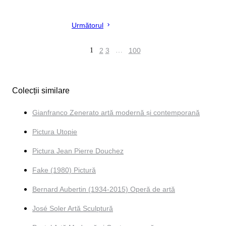
Următorul
1
2
3
…
100
Colecții similare
Gianfranco Zenerato artă modernă și contemporană
Pictura Utopie
Pictura Jean Pierre Douchez
Fake (1980) Pictură
Bernard Aubertin (1934-2015) Operă de artă
José Soler Artă Sculptură