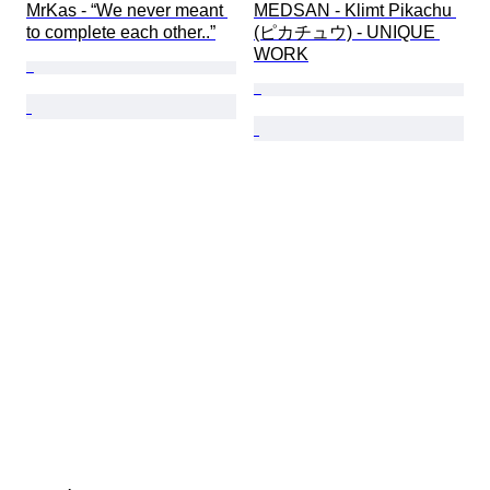
MrKas - “We never meant 
MEDSAN - Klimt Pikachu 
to complete each other..”
(ピカチュウ) - UNIQUE 
WORK