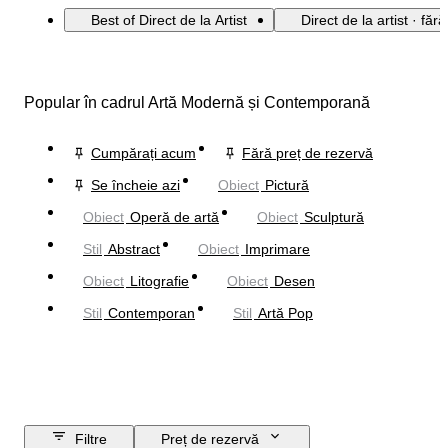
Best of Direct de la Artist
Direct de la artist · făr
Popular în cadrul Artă Modernă și Contemporană
Cumpărați acum
Fără preț de rezervă
Se încheie azi
Obiect
Pictură
Obiect
Operă de artă
Obiect
Sculptură
Stil
Abstract
Obiect
Imprimare
Obiect
Litografie
Obiect
Desen
Stil
Contemporan
Stil
Artă Pop
Filtre
Preț de rezervă