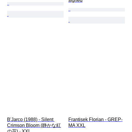
signed
B'Jarco (1988) - Silent 
Frantisek Florian - GREP-
Crimson Bloom (静かな紅
MA XXL
の花) · XXL