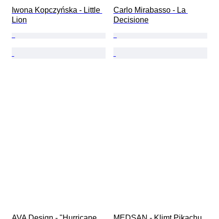
Iwona Kopczyńska - Little 
Carlo Mirabasso - La 
Lion
Decisione
AVA Design - "Hurricane 
MEDSAN - Klimt Pikachu 