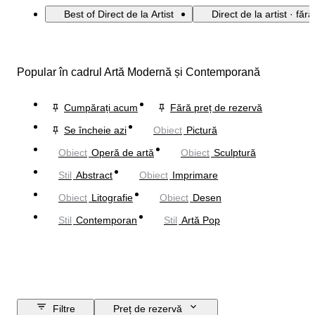
Best of Direct de la Artist
Direct de la artist · făr
Popular în cadrul Artă Modernă și Contemporană
Cumpărați acum
Fără preț de rezervă
Se încheie azi
Obiect
Pictură
Obiect
Operă de artă
Obiect
Sculptură
Stil
Abstract
Obiect
Imprimare
Obiect
Litografie
Obiect
Desen
Stil
Contemporan
Stil
Artă Pop
Filtre
Preț de rezervă