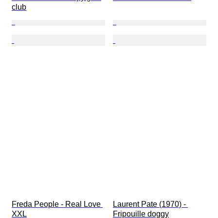
club
Freda People - Real Love 
Laurent Pate (1970) - 
XXL
Fripouille doggy