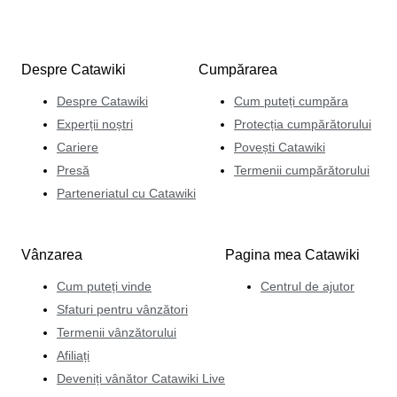
Despre Catawiki
Cumpărarea
Despre Catawiki
Cum puteți cumpăra
Experții noștri
Protecția cumpărătorului
Cariere
Povești Catawiki
Presă
Termenii cumpărătorului
Parteneriatul cu Catawiki
Vânzarea
Pagina mea Catawiki
Cum puteți vinde
Centrul de ajutor
Sfaturi pentru vânzători
Termenii vânzătorului
Afiliați
Deveniți vânător Catawiki Live