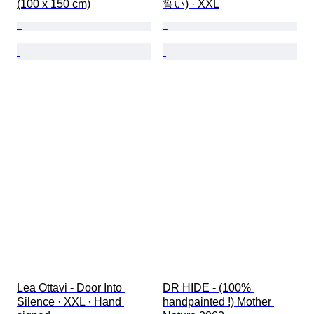
(100 x 150 cm)
誓い) · XXL
Lea Ottavi - Door Into 
DR HIDE - (100% 
Silence · XXL · Hand 
handpainted !) Mother 