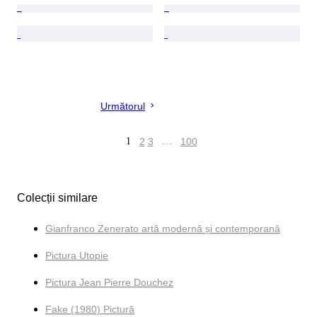
Următorul
1
2
3
…
100
Colecții similare
Gianfranco Zenerato artă modernă și contemporană
Pictura Utopie
Pictura Jean Pierre Douchez
Fake (1980) Pictură