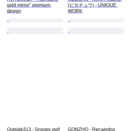
gold mirror" premium 
(ピカチュウ) - UNIQUE 
design
WORK
Outside313 - Snoopy golf 
GONZHO - Recuerdos