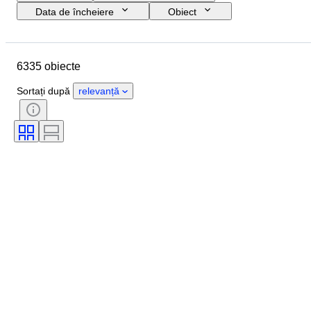
Data de încheiere
Obiect
Buget
Mărime
Stil
Tehnică
Artist
Locație
6335 obiecte
Subiect
Perioadă
Semnătură
Culoare
Sortați după
relevanță
Vândut de
Ediție