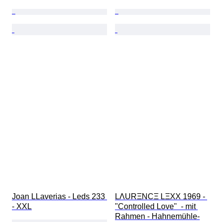
Joan LLaverias - Leds 233 
LΛURΞNCΞ LΞXX 1969 - 
- XXL
"Controlled Love"  - mit 
Rahmen - Hahnemühle-