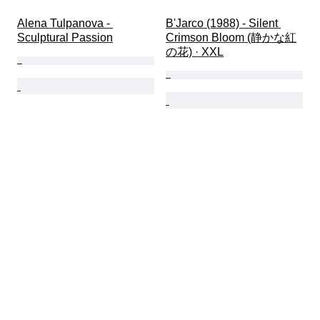
Alena Tulpanova - 
B'Jarco (1988) - Silent 
Sculptural Passion
Crimson Bloom (静かな紅
の花) · XXL