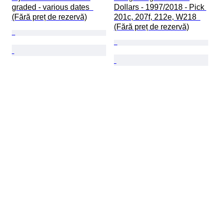
graded - various dates  
Dollars - 1997/2018 - Pick 
(Fără preț de rezervă)
201c, 207f, 212e, W218  
(Fără preț de rezervă)