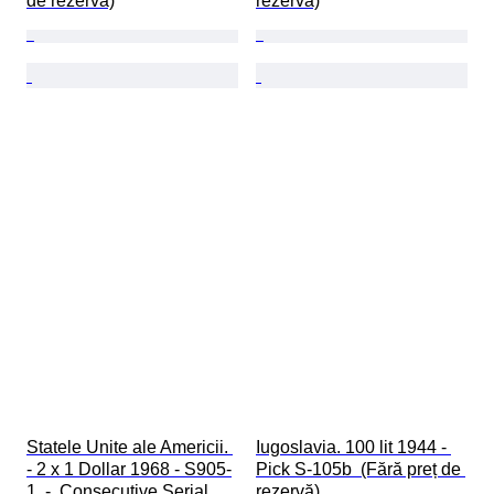
de rezervă)
rezervă)
Statele Unite ale Americii. 
Iugoslavia. 100 lit 1944 - 
- 2 x 1 Dollar 1968 - S905-
Pick S-105b  (Fără preț de 
1  -  Consecutive Serial 
rezervă)