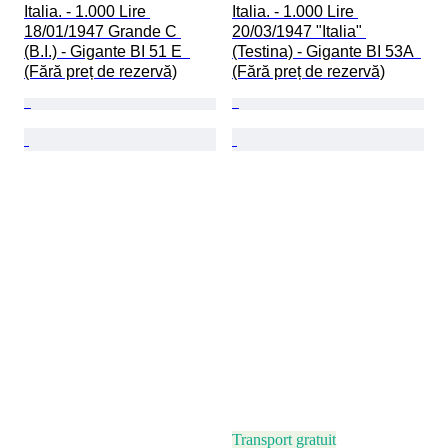
Italia. - 1.000 Lire 
Italia. - 1.000 Lire 
18/01/1947 Grande C 
20/03/1947 "Italia" 
(B.I.) - Gigante BI 51 E  
(Testina) - Gigante BI 53A  
(Fără preț de rezervă)
(Fără preț de rezervă)
Transport gratuit