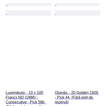
Luxemburg. - 10 x 100 
Olanda. - 20 Gulden 1926 
Francs ND (1986) - 
- Pick 44  (Fără preț de 
Consecutive - Pick 58b  
rezervă)