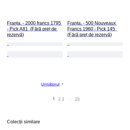
Franța. - 2000 francs 1795 
Franța. - 500 Nouveaux 
- Pick A81  (Fără preț de 
Francs 1960 - Pick 145  
rezervă)
(Fără preț de rezervă)
Următorul
1
2
3
…
26
Colecții similare