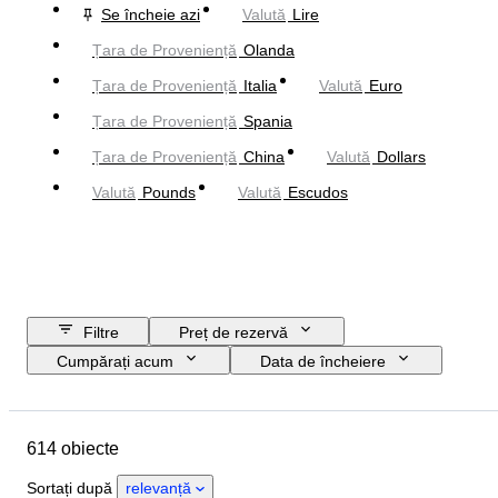
Se încheie azi
Valută
Lire
Țara de Proveniență
Olanda
Țara de Proveniență
Italia
Valută
Euro
Țara de Proveniență
Spania
Țara de Proveniență
China
Valută
Dollars
Valută
Pounds
Valută
Escudos
Filtre
Preț de rezervă
Cumpărați acum
Data de încheiere
Buget
Locație
Obiect
Țara de Proveniență
Stare
614 obiecte
Certificare
Subiect
Valută
Eră
Sortați după
relevanță