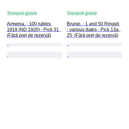
Transport gratuit
Transport gratuit
Armenia. - 100 rubles 
Brunei. - 1 and 50 Ringgit 
1919 (ND 1920) - Pick 31  
- various dates - Pick 13a, 
(Fără preț de rezervă)
25  (Fără preț de rezervă)