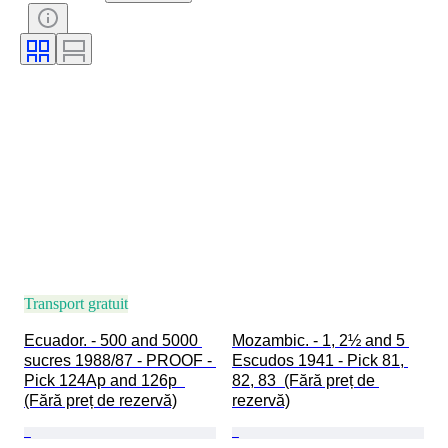
Transport gratuit
Ecuador. - 500 and 5000 
Mozambic. - 1, 2½ and 5 
sucres 1988/87 - PROOF - 
Escudos 1941 - Pick 81, 
Pick 124Ap and 126p  
82, 83  (Fără preț de 
(Fără preț de rezervă)
rezervă)