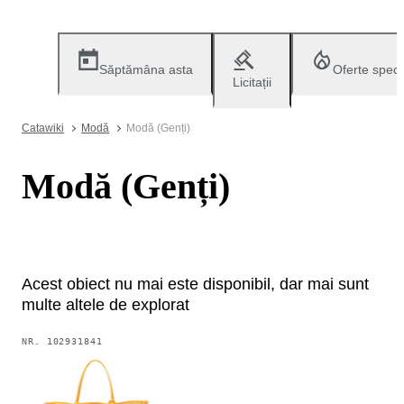
Săptămâna asta
Oferte speci
Licitații
Catawiki
Modă
Modă (Genți)
Modă (Genți)
Acest obiect nu mai este disponibil, dar mai sunt
multe altele de explorat
NR.
102931841