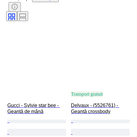
Sexul
Stare
Certificare
Culoare
Accesorii Incluse
Model
Mărime articol
Eră
Model
Mărimea la pantofi
Transport gratuit
Gucci - Sylvie star bee - 
Delvaux - (5526761) - 
Geantă de mână
Geantă crossbody