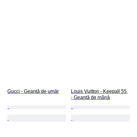
Gucci - Geantă de umăr
Louis Vuitton - Keepall 55 
- Geantă de mână