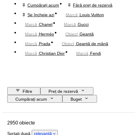
Cumpărați acum
Fără preț de rezervă
Se încheie azi
Marcă
Louis Vuitton
Marcă
Chanel
Marcă
Gucci
Marcă
Hermès
Obiect
Geantă
Marcă
Prada
Obiect
Geantă de mână
Marcă
Christian Dior
Marcă
Fendi
Filtre
Preț de rezervă
Cumpărați acum
Buget
Data de încheiere
Locație
Dimensiuni
Marcă
2950 obiecte
Mărimea hainelor
Obiect
Țara de Proveniență
Material
Sortați după
relevanță