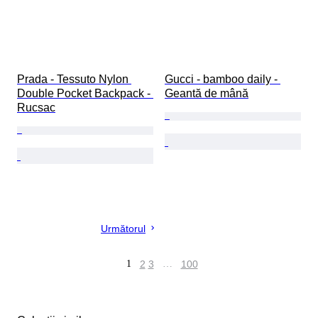
Prada - Tessuto Nylon 
Gucci - bamboo daily - 
Double Pocket Backpack - 
Geantă de mână
Rucsac
Următorul
1
2
3
…
100