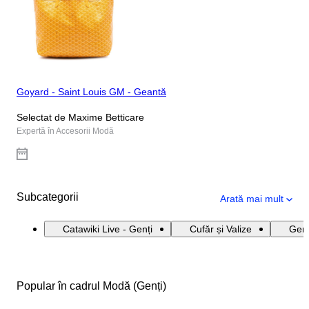
Goyard - Saint Louis GM - Geantă
Selectat de Maxime Betticare
Expertă în Accesorii Modă
Subcategorii
Arată mai mult
Catawiki Live - Genți
Cufăr și Valize
Genț
Popular în cadrul Modă (Genți)