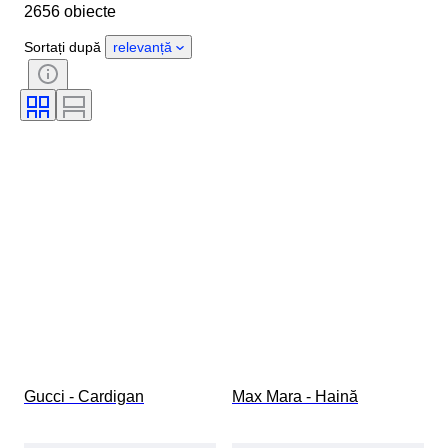
2656 obiecte
Țara de Proveniență
Material
Sexul
Stare
Perioadă
Sortați după
relevanță
Stil
Culoare
Mărimea hainelor
Mărime articol
Eră
Model
Dimensiune guler cămașă
Accesorii Incluse
Mărimea la pantofi
Gucci - Cardigan
Max Mara - Haină