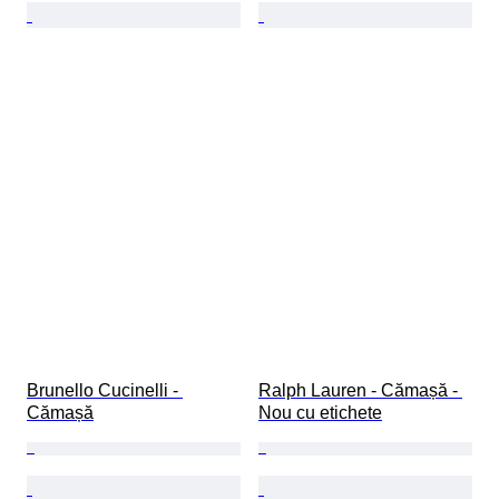
Brunello Cucinelli - 
Ralph Lauren - Cămașă - 
Cămașă
Nou cu etichete