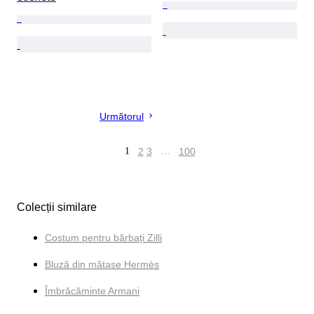
Următorul
1
2
3
…
100
Colecții similare
Costum pentru bărbați Zilli
Bluză din mătase Hermès
Îmbrăcăminte Armani