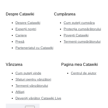
Despre Catawiki
Cumpărarea
Despre Catawiki
Cum puteți cumpăra
Experții noștri
Protecția cumpărătorului
Cariere
Povești Catawiki
Presă
Termenii cumpărătorului
Parteneriatul cu Catawiki
Vânzarea
Pagina mea Catawiki
Cum puteți vinde
Centrul de ajutor
Sfaturi pentru vânzători
Termenii vânzătorului
Afiliați
Deveniți vânător Catawiki Live