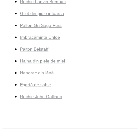
Rochie Lanvin Bumbac
Gilet din piele intoarsa
Palton Gri Saga Furs
Îmbrăcăminte Chloé
Palton Belstaff
Haina din piele de miel
Hanorac din lână
Eșarfă de sable
Rochie John Galliano