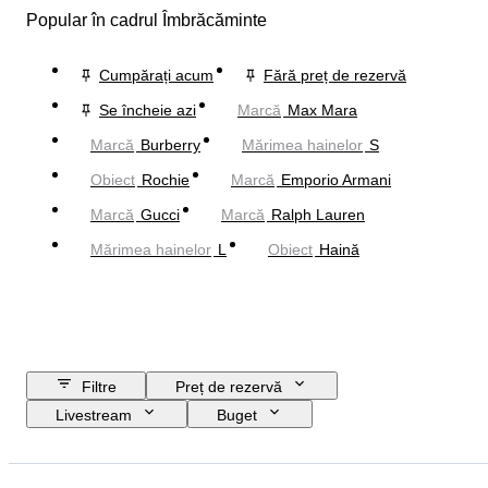
Popular în cadrul Îmbrăcăminte
Cumpărați acum
Fără preț de rezervă
Se încheie azi
Marcă
Max Mara
Marcă
Burberry
Mărimea hainelor
S
Obiect
Rochie
Marcă
Emporio Armani
Marcă
Gucci
Marcă
Ralph Lauren
Mărimea hainelor
L
Obiect
Haină
Filtre
Preț de rezervă
Livestream
Buget
Data de încheiere
Locație
Marcă
Obiect