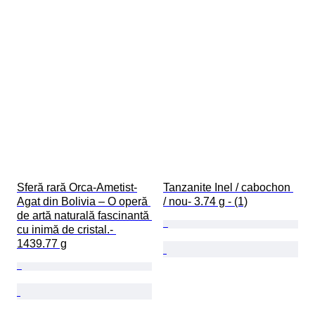
Sferă rară Orca-Ametist-
Tanzanite Inel / cabochon 
Agat din Bolivia – O operă 
/ nou- 3.74 g - (1)
de artă naturală fascinantă 
cu inimă de cristal.- 
1439.77 g