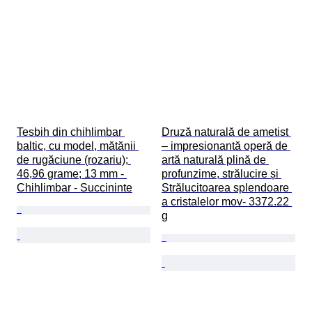
Tesbih din chihlimbar 
Druză naturală de ametist 
baltic, cu model, mătănii 
– impresionantă operă de 
de rugăciune (rozariu); 
artă naturală plină de 
46,96 grame; 13 mm - 
profunzime, strălucire și 
Chihlimbar - Succininte
Strălucitoarea splendoare 
a cristalelor mov- 3372.22 
g