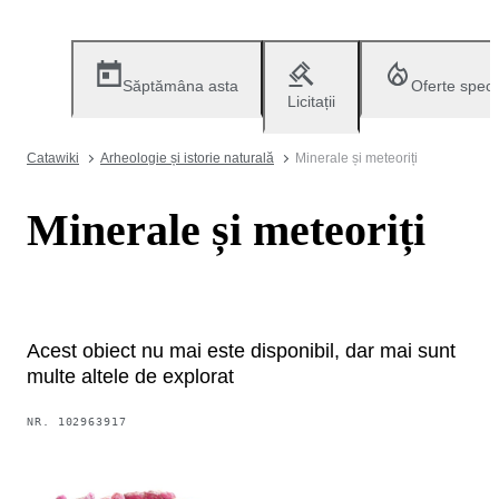
Săptămâna asta
Oferte speci
Licitații
Catawiki
Arheologie și istorie naturală
Minerale și meteoriți
Minerale și meteoriți
Acest obiect nu mai este disponibil, dar mai sunt
multe altele de explorat
NR.
102963917