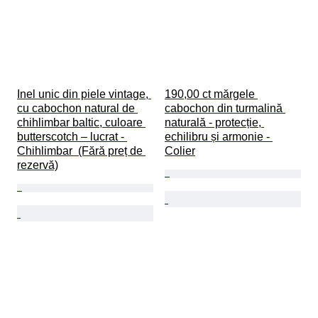
Inel unic din piele vintage, 
190,00 ct mărgele 
cu cabochon natural de 
cabochon din turmalină 
chihlimbar baltic, culoare 
naturală - protecție, 
butterscotch – lucrat - 
echilibru și armonie - 
Chihlimbar  (Fără preț de 
Colier
rezervă)