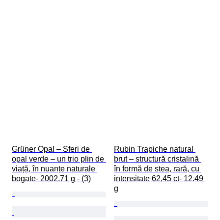
Grüner Opal – Sferi de 
Rubin Trapiche natural 
opal verde – un trio plin de 
brut – structură cristalină 
viață, în nuanțe naturale 
în formă de stea, rară, cu 
bogate- 2002.71 g - (3)
intensitate 62,45 ct- 12.49 
g