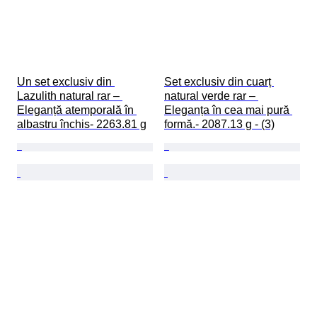
Un set exclusiv din 
Set exclusiv din cuarț 
Lazulith natural rar – 
natural verde rar – 
Eleganță atemporală în 
Eleganța în cea mai pură 
albastru închis- 2263.81 g
formă.- 2087.13 g - (3)