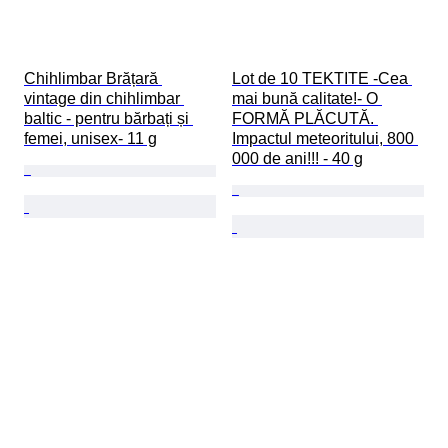
Chihlimbar Brățară 
Lot de 10 TEKTITE -Cea 
vintage din chihlimbar 
mai bună calitate!- O 
baltic - pentru bărbați și 
FORMĂ PLĂCUTĂ. 
femei, unisex- 11 g
Impactul meteoritului, 800 
000 de ani!!! - 40 g