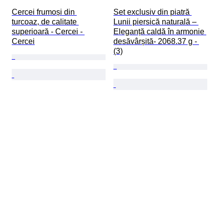
Cercei frumoși din 
Set exclusiv din piatră 
turcoaz, de calitate 
Lunii piersică naturală – 
superioară - Cercei - 
Eleganță caldă în armonie 
Cercei
desăvârșită- 2068.37 g - 
(3)