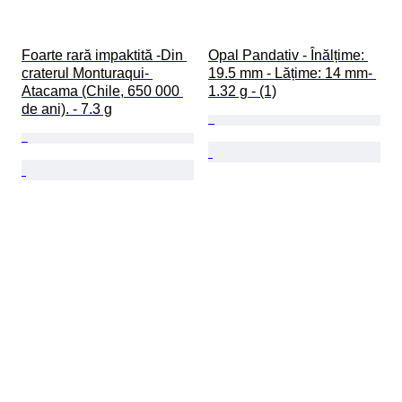
Foarte rară impaktită -Din 
Opal Pandativ - Înălțime: 
craterul Monturaqui- 
19.5 mm - Lățime: 14 mm- 
Atacama (Chile, 650 000 
1.32 g - (1)
de ani). - 7.3 g