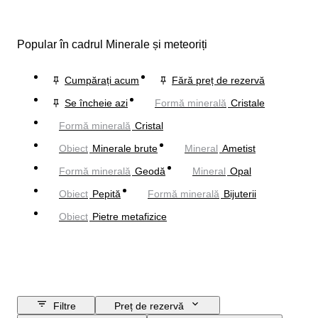
Popular în cadrul Minerale și meteoriți
Cumpărați acum
Fără preț de rezervă
Se încheie azi
Formă minerală
Cristale
Formă minerală
Cristal
Obiect
Minerale brute
Mineral
Ametist
Formă minerală
Geodă
Mineral
Opal
Obiect
Pepită
Formă minerală
Bijuterii
Obiect
Pietre metafizice
Filtre
Preț de rezervă