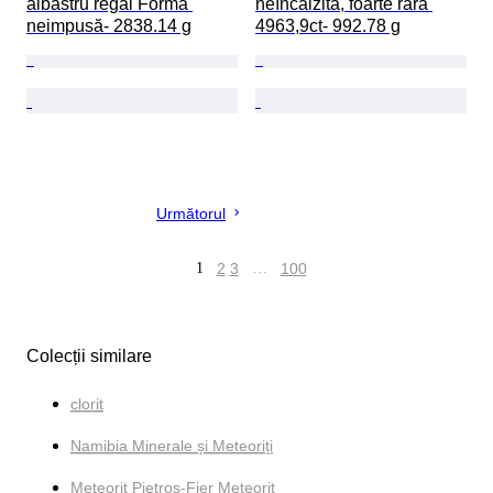
albastru regal Formă 
neîncălzită, foarte rară 
neimpusă- 2838.14 g
4963,9ct- 992.78 g
Următorul
1
2
3
…
100
Colecții similare
clorit
Namibia Minerale și Meteoriți
Meteorit Pietros-Fier Meteorit