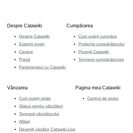
Despre Catawiki
Cumpărarea
Despre Catawiki
Cum puteți cumpăra
Experții noștri
Protecția cumpărătorului
Cariere
Povești Catawiki
Presă
Termenii cumpărătorului
Parteneriatul cu Catawiki
Vânzarea
Pagina mea Catawiki
Cum puteți vinde
Centrul de ajutor
Sfaturi pentru vânzători
Termenii vânzătorului
Afiliați
Deveniți vânător Catawiki Live