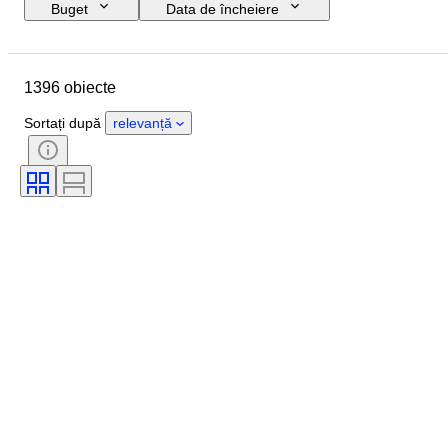
Buget
Data de încheiere
Locație
Marcă
Mărimea la pantofi
Obiect
1396 obiecte
Țara de Proveniență
Material
Sexul
Stare
Semnătură
Sortați după
relevanță
Culoare
Eră
Accesorii Incluse
Model
Model