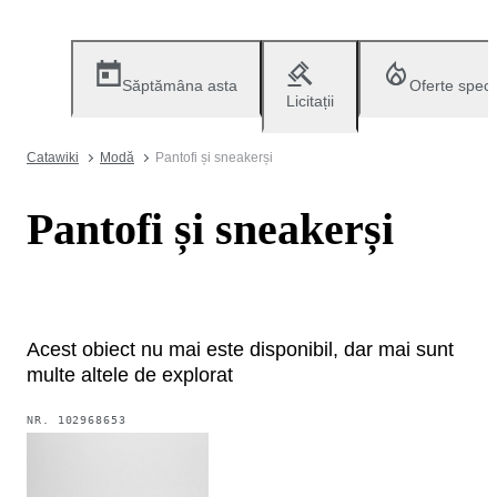
Săptămâna asta
Oferte speci
Licitații
Catawiki
Modă
Pantofi și sneakerși
Pantofi și sneakerși
Acest obiect nu mai este disponibil, dar mai sunt
multe altele de explorat
NR.
102968653