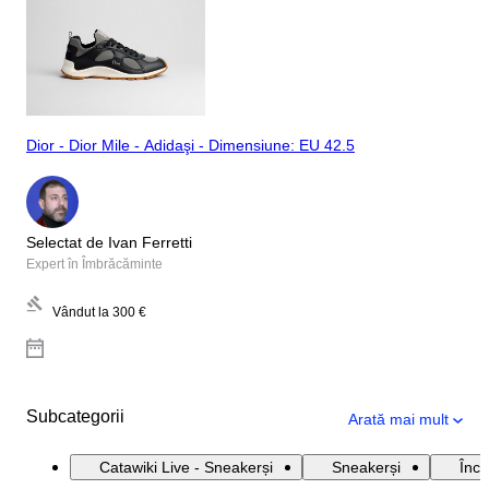
Dior - Dior Mile - Adidaşi - Dimensiune: EU 42.5
Selectat de Ivan Ferretti
Expert în Îmbrăcăminte
Vândut la
300 €
Subcategorii
Arată mai mult
Catawiki Live - Sneakerși
Sneakerși
Încă