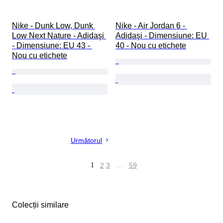
Nike - Dunk Low, Dunk 
Nike - Air Jordan 6 - 
Low Next Nature - Adidaşi 
Adidaşi - Dimensiune: EU 
- Dimensiune: EU 43 - 
40 - Nou cu etichete
Nou cu etichete
Următorul
1
2
3
…
59
Colecții similare