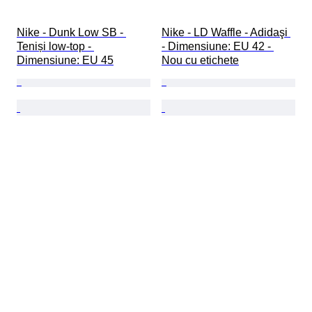
Nike - Dunk Low SB - 
Nike - LD Waffle - Adidaşi 
Teniși low-top - 
- Dimensiune: EU 42 - 
Dimensiune: EU 45
Nou cu etichete