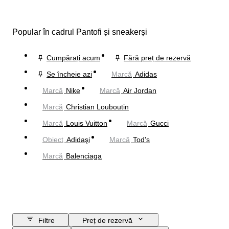
Popular în cadrul Pantofi și sneakerși
Cumpărați acum
Fără preț de rezervă
Se încheie azi
Marcă
Adidas
Marcă
Nike
Marcă
Air Jordan
Marcă
Christian Louboutin
Marcă
Louis Vuitton
Marcă
Gucci
Obiect
Adidaşi
Marcă
Tod's
Marcă
Balenciaga
Filtre
Preț de rezervă